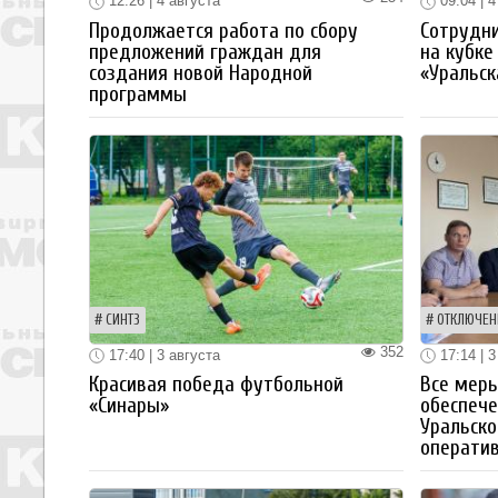
12:26 | 4 августа
09:04 | 4
Продолжается работа по сбору
Сотрудн
предложений граждан для
на кубке
создания новой Народной
«Уральск
программы
СИНТЗ
ОТКЛЮЧЕН
352
17:40 | 3 августа
17:14 | 3
Красивая победа футбольной
Все мер
«Синары»
обеспече
Уральско
операти