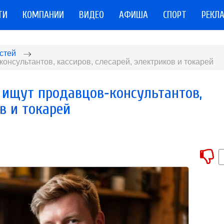
ТИ
КОМПАНИИ
ВИДЕО
АФИША
СПОРТ
РЕКЛ
стей
онсультантов, кассиров, слесарей, электриков и токарей
 ищут продавцов‑консультантов,
ов и токарей