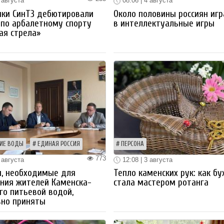
 августа
08:06 | 4 августа
ики СинТЗ дебютировали
Около половины россиян иг
 по арбалетному спорту
в интеллектуальные игры
ая стрела»
ИЕ ВОДЫ
ЕДИНАЯ РОССИЯ
ПЕРСОНА
773
 августа
12:08 | 3 августа
ы, необходимые для
Тепло каменских рук: как бу
ния жителей Каменска-
стала мастером ротанга
го питьевой водой,
вно приняты