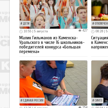
ДЕТИ
ОТКЛЮЧЕН
427
10:55 | 5 августа
08:28 | 5
Малик Гильманов из Каменска-
Ситуация
Уральского в числе 16 школьников-
в Каменс
победителей конкурса «Большая
напряже
перемена»
ЕДИНАЯ РОССИЯ
СИНТЗ
254