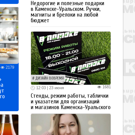
Недорогие и полезные подарки
в Каменске-Уральском. Ручки,
магниты и брелоки на любой
бюджет
2179
»
ДИЗАЙН ВОВРЕМЯ
ра
1681
12:03 | 23 июня
ут
Стенды, режим работы, таблички
го
и указатели для организаций
и магазинов Каменска-Уральского