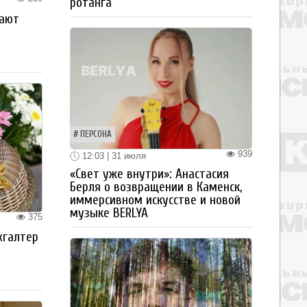
ротанга
рают
ПЕРСОНА
939
12:03 | 31 июля
«Свет уже внутри»: Анастасия
Берля о возвращении в Каменск,
иммерсивном искусстве и новой
музыке BERLYA
375
хгалтер