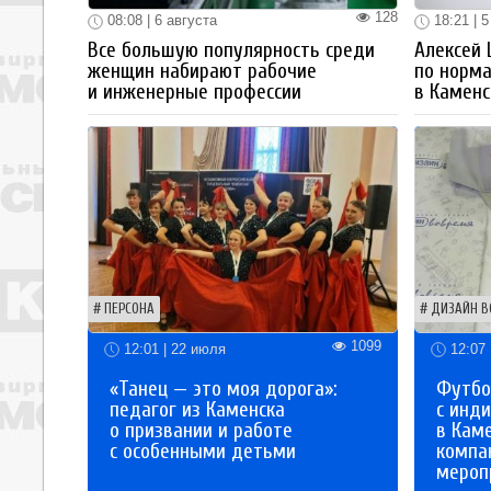
128
08:08 | 6 августа
18:21 | 5
Все большую популярность среди
Алексей
женщин набирают рабочие
по норм
и инженерные профессии
в Каменс
ПЕРСОНА
ДИЗАЙН В
1099
12:01 | 22 июля
12:07 
«Танец — это моя дорога»:
Футбо
педагог из Каменска
с инд
о призвании и работе
в Кам
с особенными детьми
компа
мероп