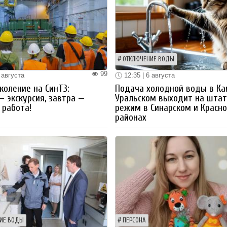
ОТКЛЮЧЕНИЕ ВОДЫ
99
 августа
12:35 | 6 августа
коление на СинТЗ:
Подача холодной воды в Ка
— экскурсия, завтра —
Уральском выходит на шта
работа!
режим в Синарском и Красн
районах
ИЕ ВОДЫ
ПЕРСОНА