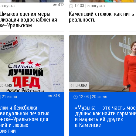
412
 августа
12:03 | 5 августа
 Шмыков оценил меры
Каменский стежок: как нить
ализации водоснабжения
реальность
ке-Уральском
ОВРЕМЯ
ПЕРСОНА
818
| 21 июля
12:06 | 20 июля
лки и бейсболки
«Музыка — это часть мое
ивидуальной печатью
души»: как найти гармон
енске-Уральском для
и научить ей других
ний и любых
в Каменске
риятий