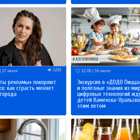
АЛГОРИТМИКА
1291
| 17 июля
12:05 | 16 июля
ты рекламы» покоряют
Экскурсия в «ДОДО Пицца
к: как страсть меняет
и полезные знания из ми
 города
цифровых технологий жд
детей Каменска-Уральско
этим летом