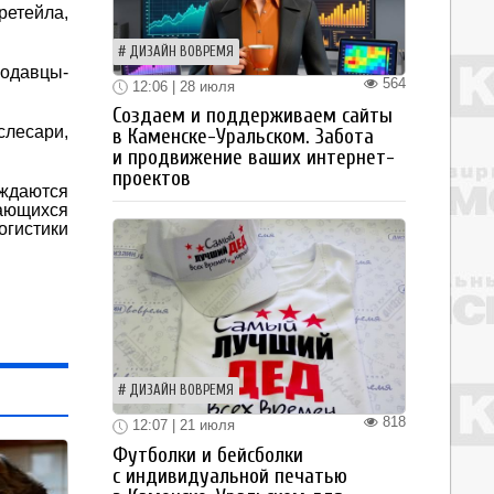
етейла,
ДИЗАЙН ВОВРЕМЯ
родавцы-
564
12:06 | 28 июля
Создаем и поддерживаем сайты
слесари,
в Каменске-Уральском. Забота
и продвижение ваших интернет-
проектов
ждаются
мающихся
огистики
ДИЗАЙН ВОВРЕМЯ
818
12:07 | 21 июля
Футболки и бейсболки
с индивидуальной печатью