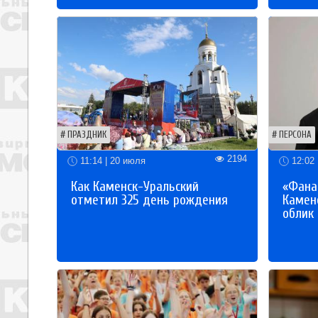
ПРАЗДНИК
ПЕРСОНА
2194
11:14 | 20 июля
12:02 
Как Каменск-Уральский
«Фана
отметил 325 день рождения
Каменс
облик