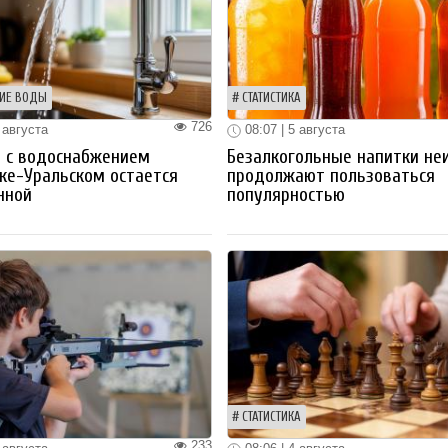
ИЕ ВОДЫ
СТАТИСТИКА
726
 августа
08:07 | 5 августа
 с водоснабжением
Безалкогольные напитки не
ке-Уральском остается
продолжают пользоваться
нной
популярностью
СТАТИСТИКА
233