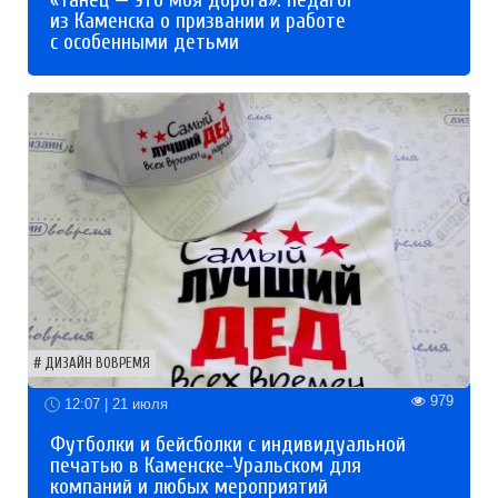
«Танец — это моя дорога»: педагог
из Каменска о призвании и работе
с особенными детьми
ДИЗАЙН ВОВРЕМЯ
979
12:07 | 21 июля
Футболки и бейсболки с индивидуальной
печатью в Каменске-Уральском для
компаний и любых мероприятий