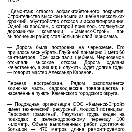
100%.
Демонтаж старого асфальтобетонного покрытия.
Строительство высокой насыпи из щебня нескольких
фракций, обустройство откосов и асфальтирование.
Одной из проблем, с которой пришлось столкнуться
дорожникам компании «Каменск-Строй» при
выполнении работ, стал большой слой чернозема.
― Дорога была построена на черноземе. Его
пришлось весь убрать. Глубиной примерно 1 метр 60
сантиметров. Все засыпали щебнем. Черноземом
отсыпали высокие откосы. Дорога сделана
качественно, а значит, и служить будет долгие годы,
― говорит мастер Александр Карянов.
Переезд востребован. Рядом располагается
воинская часть, садоводческие товарищества и
населенные пункты Каменского городского округа.
― Подрядная организация ООО «Каменск-Строй»
имеет технический, ресурсный, людской потенциал.
Персонал грамотный. Результат труда виден на
подходах к железнодорожному переезду 100
километр. Объем выполненных работ достаточно
большой ― 470 метров длина ремонтируемого