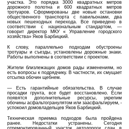
участка. Это порядка 3000 квадратных метров
дорожного полотна и 600 квадратных метров
тротуаров. Сформированы две новые остановки
общественного транспорта с павильонами, два
новых пешеходных перехода. Все приведено в
соответствии с национальным стандартом, ―
говорит директор МКУ « Управление городского
хозяйства» Яков Барбицкий.
К слову, параллельно подходам обустроены
тротуары и съезды, установлены дорожные знаки.
Работы выполнены в соответствии с проектом.
Жители близлежащих домов рады изменениям, но
есть вопросы к подрядчику. В частности, их смущает
отсыпка обочин щебнем.
― Есть гарантийные обязательства. В случае
просадки грунта, все будет восстановлено. Если
появятся дополнительные ресурсы, укрепим
обочины асфальтогранулятом или заасфальтируем, -
успокоил домовладельцев Яков Барбицкий.
Техническая приемка подходов была пройдена
ранее. Недостатки устранены. Сегодня
отремонтированный участок автодороги сдан в