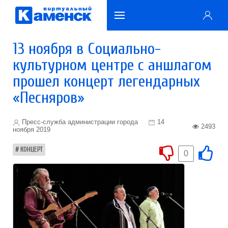
13 ноября в Социально-
культурном центре с аншлагом
прошел концерт легендарных
«Песняров»
Пресс-служба администрации города
14
2493
ноября 2019
КОНЦЕРТ
0