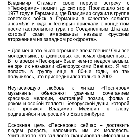
Владимир Стамати свою первую встречу с
«Песнярами» помнит до сих пор. Произошло это в
1977 году в Германии, где Владимир служил в группе
советских войск в Германии в качестве солиста
ансамбля и куда «Песняры» приехали с концертом
после гастрольного тура по Соединенным Штатам,
который сами американцы назвали «русским
вторжением на западном рок-фронте».
− Для меня это было огромное впечатление! Они все
молоденькие, в джинсовых костюмах фирменных…
В то время «Песняры» были чем-то недосягаемым,
не зря их называли «Белорусскими Beatles». Я мог
попасть в группу еще в 80-ые годы, но так
получилось, что присоединился только в 2003.
Неугасающую любовь к хитам «Песняров»
музыканты объясняют удачным сочетанием
красивых мелодий, настоящей поэзии, фолка с
роком и особой теплоты белорусской души, которой
так проникся Владимир Мулявин, к слову,
родившийся и выросший в Екатеринбурге.
Основная цель «Песняров» сейчас – доставить
людям радость, напомнить им их молодость.
Учитывая то, что зал долго скандировал «Молодцы!»