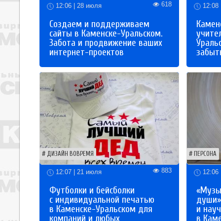
618
12:06 | 28 июля
12:08 
Создаем и поддерживаем
Каменс
сайты в Каменске-Уральском.
учите
Забота и продвижение ваших
Ураль
интернет-проектов
забыты
ДИЗАЙН ВОВРЕМЯ
ПЕРСОНА
883
12:07 | 21 июля
12:06 
Футболки и бейсболки
«Музы
с индивидуальной печатью
души»
в Каменске-Уральском для
и науч
компаний и любых
в Кам