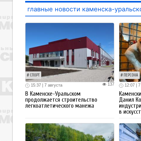
главные новости каменска-уральск
СПОРТ
ПЕРСОНА
137
15:37 | 7 августа
12:07 | 7
В Каменске-Уральском
Каменски
продолжается строительство
Данил К
легкоатлетического манежа
индустр
в искусс