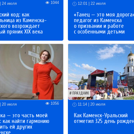
1044
| 24 июля
12:01 | 22 июля
кий код: как
«Танец — это моя дорога»
льница из Каменска-
педагог из Каменска
ского возрождает
о призвании и работе
й пряник XIX века
с особенными детьми
ПРАЗДНИК
1056
| 20 июля
11:14 | 20 июля
ка — это часть моей
Как Каменск-Уральский
: как найти гармонию
отметил 325 день рожде
ить ей других
енске