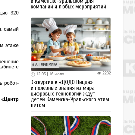
в Каменске-Уральском для
.
компаний и любых мероприятий
дью 320
п, самый
ом этаже
 решение
АЛГОРИТМИКА
кабинете
2232
12:05 | 16 июля
Экскурсия в «ДОДО Пицца»
ь робот-
и полезные знания из мира
цифровых технологий ждут
детей Каменска-Уральского этим
 «Центр
летом