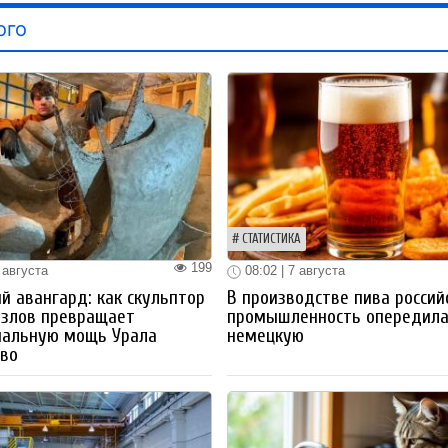
ого
СТАТИСТИКА
199
 августа
08:02 | 7 августа
й авангард: как скульптор
В производстве пива россий
озлов превращает
промышленность опередил
иальную мощь Урала
немецкую
тво