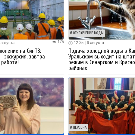
ОТКЛЮЧЕНИЕ ВОДЫ
175
 августа
12:35 | 6 августа
коление на СинТЗ:
Подача холодной воды в Ка
— экскурсия, завтра —
Уральском выходит на шта
работа!
режим в Синарском и Красн
районах
ПЕРСОНА