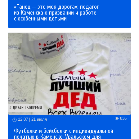
«Танец — это моя дорога»: педагог
из Каменска о призвании и работе
с особенными детьми
ДИЗАЙН ВОВРЕМЯ
836
12:07 | 21 июля
Футболки и бейсболки с индивидуальной
печатью в Каменске-Уральском для