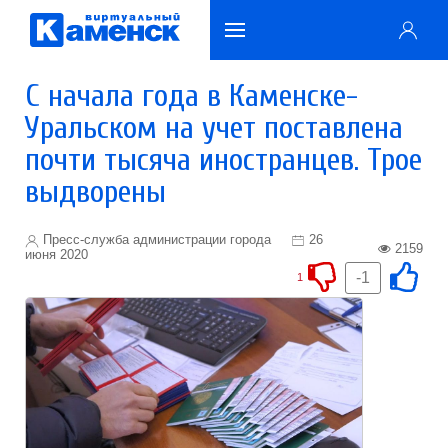
С начала года в Каменске-
Уральском на учет поставлена
почти тысяча иностранцев. Трое
выдворены
Пресс-служба администрации города
26
2159
июня 2020
-1
1