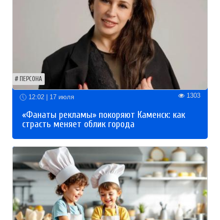
ПЕРСОНА
1303
12:02 | 17 июля
«Фанаты рекламы» покоряют Каменск: как
страсть меняет облик города