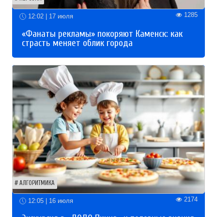
1285
12:02 | 17 июля
«Фанаты рекламы» покоряют Каменск: как
страсть меняет облик города
АЛГОРИТМИКА
2174
12:05 | 16 июля