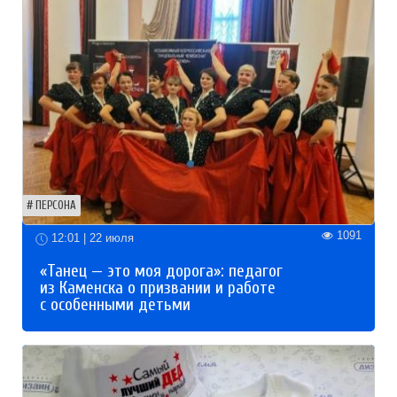
ПЕРСОНА
1091
12:01 | 22 июля
«Танец — это моя дорога»: педагог
из Каменска о призвании и работе
с особенными детьми