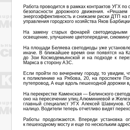
Работа проводится в рамках контрактов УГХ п
безопасности дорожного движения. «Решаем 
энергоэффективность и снижаем риски ДТП на п
управления городского хозяйства Яков Барбицки
На замену старых фонарей светодиодными с
освещение, улучшение цветопередачи, сиюминутн
На площади Беляева светодиоды уже установле
иначе. В ближайшее время они появятся на К
до Зои Космодемьянской и на подходе к пере
Маркса в сторону АЗС.
Если пройти по вечернему городу, то увидим, 
к поликлинике на Рябова, 20, на проспекте 
путепровод, А еще вдоль пешеходной дорожки вд
На перекрестке Каменская — Белинского светод
оно на пересечении улиц Алюминиевой и Желез
главный специалист УГХ Алексей Шавкунов. 
налицо. Водители теперь отчетливо видят перех
Работы продолжаются. Впереди установка о
к пешеходному мосту и еще по нескольким адре