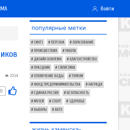
АМА
Войти
популярные метки
СИНТЗ
ПЕРСОНА
ОБРАЗОВАНИЕ
ников
ПРОИСШЕСТВИЯ
РАБОТА
ДИЗАЙН ВОВРЕМЯ
БЛАГОУСТРОЙСТВО
ПРАЗДНИК
СТАТИСТИКА
2214
ОТКЛЮЧЕНИЕ ВОДЫ
ТУРИЗМ
ФОНД ПРЕДПРИНИМАТЕЛЬСТВА
НАГРАДА
0
ЕДИНАЯ РОССИЯ
БЕЗОПАСНОСТЬ
МУЗЕЙ
СПОРТ
ЗДОРОВЬЕ
ВЫБОРЫ
АВТО
жизнь каменска-