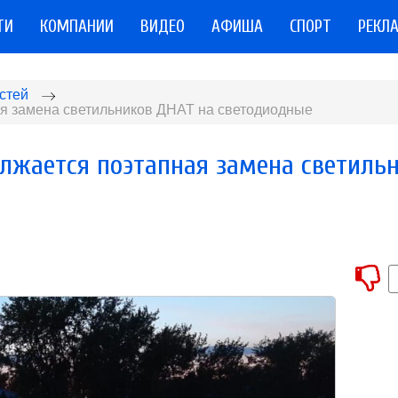
ТИ
КОМПАНИИ
ВИДЕО
АФИША
СПОРТ
РЕКЛ
стей
я замена светильников ДНАТ на светодиодные
лжается поэтапная замена светиль