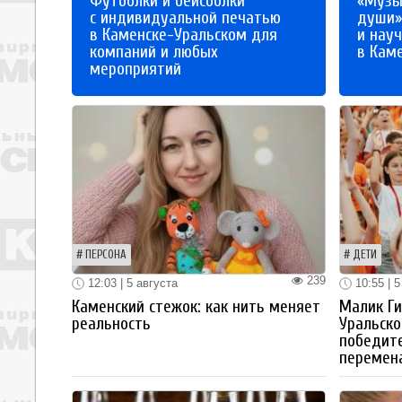
Футболки и бейсболки
«Музы
с индивидуальной печатью
души»
в Каменске-Уральском для
и науч
компаний и любых
в Кам
мероприятий
ПЕРСОНА
ДЕТИ
239
12:03 | 5 августа
10:55 | 5
Каменский стежок: как нить меняет
Малик Ги
реальность
Уральско
победите
перемен