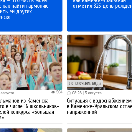
ка — это часть моей
Как Каменск-Уральский
: как найти гармонию
отметил 325 день рожде
ить ей других
енске
ОТКЛЮЧЕНИЕ ВОДЫ
504
 августа
08:28 | 5 августа
льманов из Каменска-
Ситуация с водоснабжением
го в числе 16 школьников-
в Каменске-Уральском оста
лей конкурса «Большая
напряженной
а»