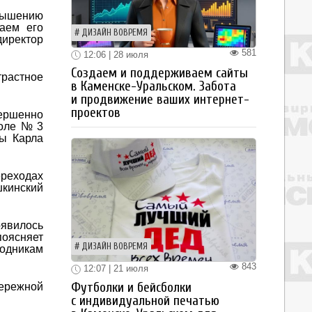
овышению
аем его
ДИЗАЙН ВОВРЕМЯ
директор
581
12:06 | 28 июля
Создаем и поддерживаем сайты
растное
в Каменске-Уральском. Забота
и продвижение ваших интернет-
проектов
вершенно
коле № 3
цы Карла
ереходах
шкинский
оявилось
поясняет
ДИЗАЙН ВОВРЕМЯ
ходникам
843
12:07 | 21 июля
Футболки и бейсболки
ережной
с индивидуальной печатью