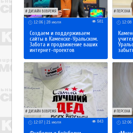
ДИЗАЙН ВОВРЕМЯ
ПЕРСОНА
581
12:06 | 28 июля
12:08 
Создаем и поддерживаем
Каменс
сайты в Каменске-Уральском.
учите
Забота и продвижение ваших
Ураль
интернет-проектов
забыты
ДИЗАЙН ВОВРЕМЯ
ПЕРСОНА
843
12:07 | 21 июля
12:06 