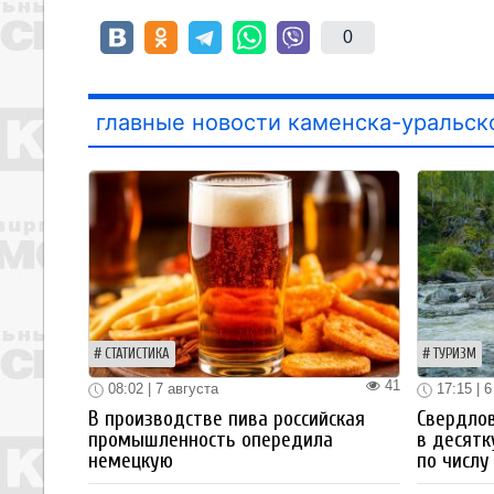
0
главные новости каменска-уральск
СТАТИСТИКА
ТУРИЗМ
41
08:02 | 7 августа
17:15 | 6
В производстве пива российская
Свердлов
промышленность опередила
в десятк
немецкую
по числу