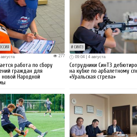
ОССИЯ
СИНТЗ
277
 августа
09:04 | 4 августа
ется работа по сбору
Сотрудники СинТЗ дебютир
ений граждан для
на кубке по арбалетному сп
 новой Народной
«Уральская стрела»
мы