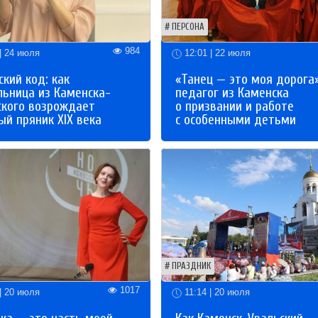
ПЕРСОНА
984
| 24 июля
12:01 | 22 июля
кий код: как
«Танец — это моя дорога»
льница из Каменска-
педагог из Каменска
ского возрождает
о призвании и работе
й пряник XIX века
с особенными детьми
ПРАЗДНИК
1017
| 20 июля
11:14 | 20 июля