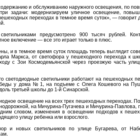
о содержанию и обслуживанию наружного освещения, по п
три задачи: модернизируем уличное освещение, повыш
ешеходных переходах в темное время суток», ― говорит 
й.
ветильниками предусмотрено 900 тысяч рублей. Конт
ое включение ― все это играет только в плюс.
ны, и в темное время суток площадь теперь выглядит со
арла Маркса, от светофора у пешеходного перехода к ш
ходу с Зои Космодемьянской через проезжую часть ули
что светодиодные светильники работают на пешеходных п
Победы у дома № 1, на подъеме с Олега Кошевого на Пу
оль третьей школы до 1-й Синарской.
иодное освещение на всех трех пешеходных переходах. П
нодорожной, на Мичурина-Пугачева и Мичурина-Павлова, 
Одним словом, изменения в освещении подходов к пеше
одящего улицу ребенка или взрослого.
пор и новых светильников по улице Бугарева, от Наб
сам.