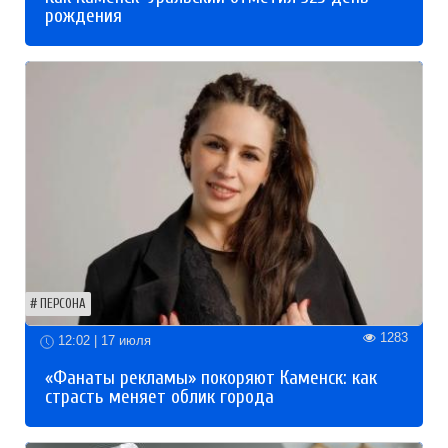
рождения
ПЕРСОНА
1283
12:02 | 17 июля
«Фанаты рекламы» покоряют Каменск: как
страсть меняет облик города