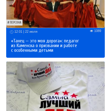
ПЕРСОНА
1089
12:01 | 22 июля
«Танец — это моя дорога»: педагог
из Каменска о призвании и работе
с особенными детьми