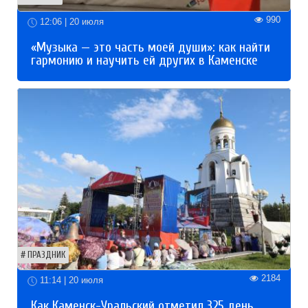
990
12:06 | 20 июля
«Музыка — это часть моей души»: как найти
гармонию и научить ей других в Каменске
ПРАЗДНИК
2184
11:14 | 20 июля
Как Каменск-Уральский отметил 325 день