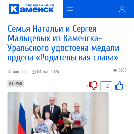
Семья Натальи и Сергея
Мальцевых из Каменска-
Уральского удостоена медали
ордена «Родительская слава»
3163
све.рф
04 мая 2025
СЕМЬЯ
+2
3
5