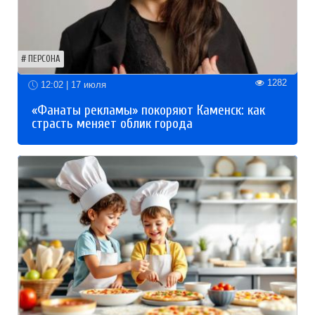
ПЕРСОНА
1282
12:02 | 17 июля
«Фанаты рекламы» покоряют Каменск: как
страсть меняет облик города