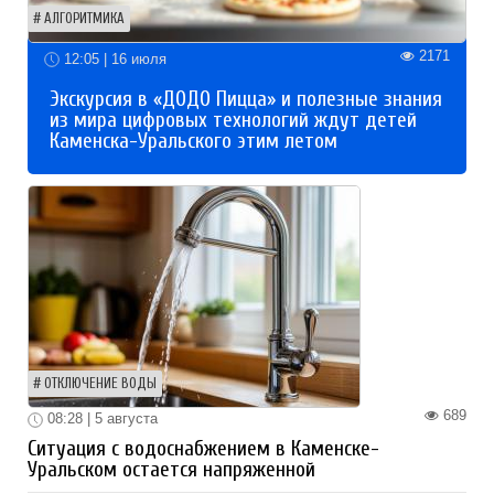
АЛГОРИТМИКА
2171
12:05 | 16 июля
Экскурсия в «ДОДО Пицца» и полезные знания
из мира цифровых технологий ждут детей
Каменска-Уральского этим летом
ОТКЛЮЧЕНИЕ ВОДЫ
689
08:28 | 5 августа
Ситуация с водоснабжением в Каменске-
Уральском остается напряженной