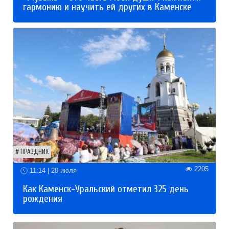
гармонию и научить ей других в Каменске
ПРАЗДНИК
2205
11:14 | 20 июля
Как Каменск-Уральский отметил 325 день
рождения