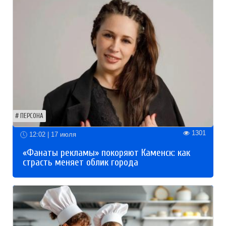
ПЕРСОНА
1301
12:02 | 17 июля
«Фанаты рекламы» покоряют Каменск: как
страсть меняет облик города