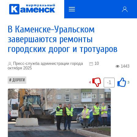
В Каменске-Уральском
завершаются ремонты
городских дорог и тротуаров
Пресс-служба администрации города
10
1443
октября 2025
ДОРОГИ
-1
4
3