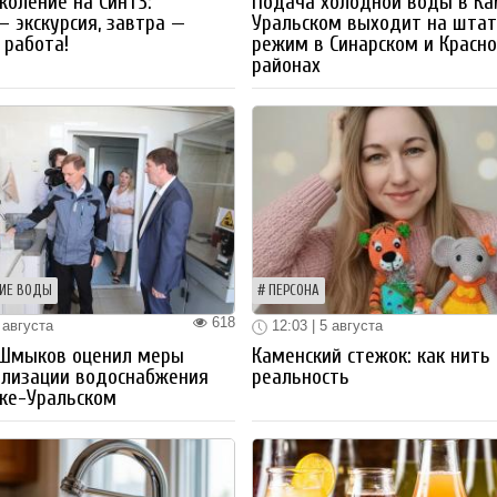
коление на СинТЗ:
Подача холодной воды в Ка
— экскурсия, завтра —
Уральском выходит на шта
работа!
режим в Синарском и Красн
районах
ИЕ ВОДЫ
ПЕРСОНА
618
 августа
12:03 | 5 августа
 Шмыков оценил меры
Каменский стежок: как нить
ализации водоснабжения
реальность
ке-Уральском