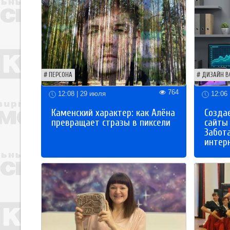
ПЕРСОНА
ДИЗАЙН В
764
12:08 | 29 июля
12:06 
Каменский характер: как Алёна
Созда
превращает стразы в пиксели
сайты
Забот
интер