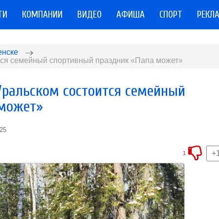
ТИ
КОМПАНИИ
ВИДЕО
АФИША
СПОРТ
РЕКЛ
енске
тся семейный спортивный праздник «Папа может»
Уральском состоится семейный
 может»
025
+
1