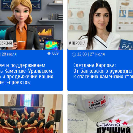
ОВРЕМЯ
ПЕРСОНА
669
| 28 июля
12:03 | 27 июля
ем и поддерживаем
Светлана Карпова:
 в Каменске-Уральском.
От банковского руководс
а и продвижение ваших
к спасению каменских сто
нет-проектов