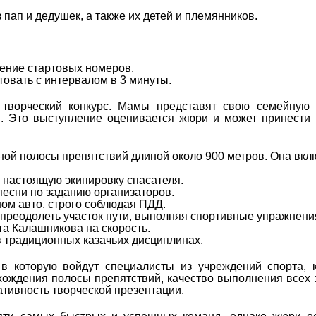
 пап и дедушек, а также их детей и племянников.
чение стартовых номеров.
товать с интервалом в 3 минуты.
творческий конкурс. Мамы представят свою семейную 
я. Это выступление оценивается жюри и может принести
ой полосы препятствий длиной около 900 метров. Она вкл
в настоящую экипировку спасателя.
песни по заданию организаторов.
ом авто, строго соблюдая ПДД.
 преодолеть участок пути, выполняя спортивные упражнени
та Калашникова на скорость.
в традиционных казачьих дисциплинах.
 в которую войдут специалисты из учреждений спорта, 
охождения полосы препятствий, качество выполнения всех 
ативность творческой презентации.