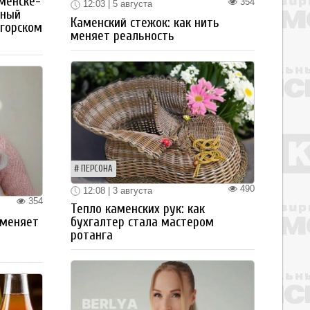
менске-
354
12:03 | 5 августа
тный
Каменский стежок: как нить
огорском
меняет реальность
ПЕРСОНА
490
12:08 | 3 августа
354
Тепло каменских рук: как
 меняет
бухгалтер стала мастером
ротанга