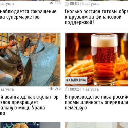
224
 августа
08:01 | 8 августа
 наблюдается сокращение
Сколько россиян готовы обр
ва супермаркетов
к друзьям за финансовой
поддержкой?
СТАТИСТИКА
376
 августа
08:02 | 7 августа
й авангард: как скульптор
В производстве пива россий
озлов превращает
промышленность опередил
иальную мощь Урала
немецкую
тво