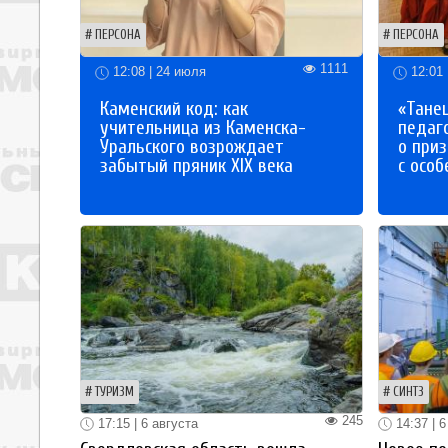
ПЕРСОНА
ПЕРСОНА
1111
12:08 | 24 июля
12:01 
Каменский код: как
«Танец
учительница из Каменска-
педаг
Уральского возрождает
о приз
забытый пряник XIX века
с осо
ТУРИЗМ
СИНТЗ
245
17:15 | 6 августа
14:37 | 6