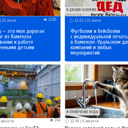
ДИЗАЙН ВОВРЕМЯ
1230
| 22 июля
12:07 | 21 июля
 — это моя дорога»:
Футболки и бейсболки
ог из Каменска
с индивидуальной печат
вании и работе
в Каменске-Уральском дл
бенными детьми
компаний и любых
мероприятий
ОТКЛЮЧЕНИЕ ВОДЫ
244
 августа
12:35 | 6 августа