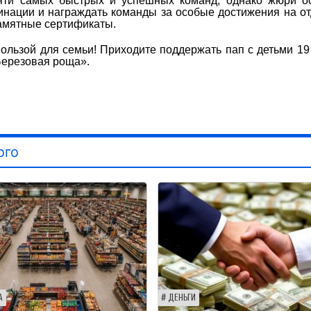
яти самых быстрых и успешных команд, однако жюри ос
инации и награждать команды за особые достижения на о
памятные сертификаты.
пользой для семьи! Приходите поддержать пап с детьми 19
Березовая роща».
ого
А
ДЕНЬГИ