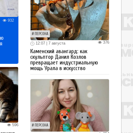
932
ПЕРСОНА
ью
376
я
12:07 | 7 августа
Каменский авангард: как
скульптор Данил Козлов
превращает индустриальную
мощь Урала в искусство
596
ПЕРСОНА