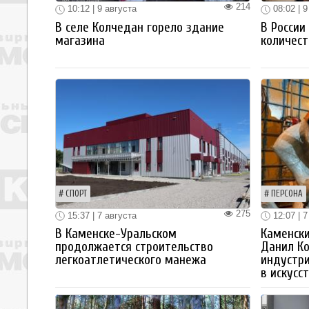
214
10:12 | 9 августа
08:02 | 9
В селе Колчедан горело здание
В России
магазина
количест
СПОРТ
ПЕРСОНА
275
15:37 | 7 августа
12:07 | 7
В Каменске-Уральском
Каменски
продолжается строительство
Данил К
легкоатлетического манежа
индустр
в искусс