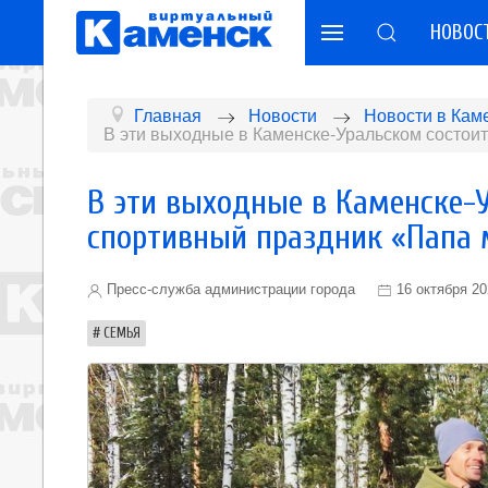
НОВОС
Главная
Новости
Новости в Кам
В эти выходные в Каменске-Уральском состои
В эти выходные в Каменске-
спортивный праздник «Папа
Пресс-служба администрации города
16 октября 2
СЕМЬЯ