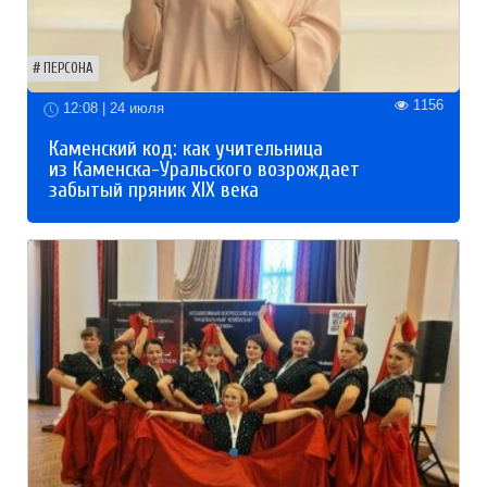
ПЕРСОНА
1156
12:08 | 24 июля
Каменский код: как учительница
из Каменска-Уральского возрождает
забытый пряник XIX века