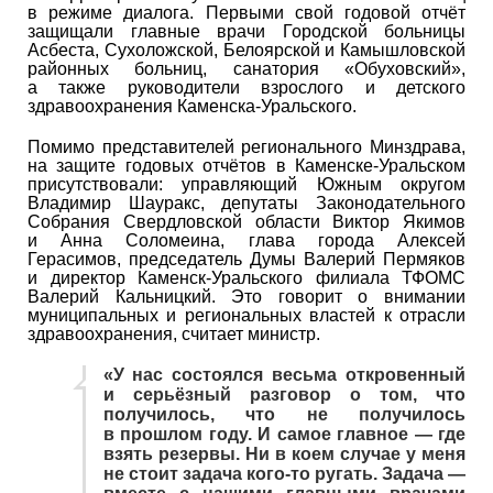
в режиме диалога. Первыми свой годовой отчёт
защищали главные врачи Городской больницы
Асбеста, Сухоложской, Белоярской и Камышловской
районных больниц, санатория «Обуховский»,
а также руководители взрослого и детского
здравоохранения Каменска-Уральского.
Помимо представителей регионального Минздрава,
на защите годовых отчётов в Каменске-Уральском
присутствовали: управляющий Южным округом
Владимир Шауракс, депутаты Законодательного
Собрания Свердловской области Виктор Якимов
и Анна Соломеина, глава города Алексей
Герасимов, председатель Думы Валерий Пермяков
и директор Каменск-Уральского филиала ТФОМС
Валерий Кальницкий. Это говорит о внимании
муниципальных и региональных властей к отрасли
здравоохранения, считает министр.
«У нас состоялся весьма откровенный
и серьёзный разговор о том, что
получилось, что не получилось
в прошлом году. И самое главное — где
взять резервы. Ни в коем случае у меня
не стоит задача кого-то ругать. Задача —