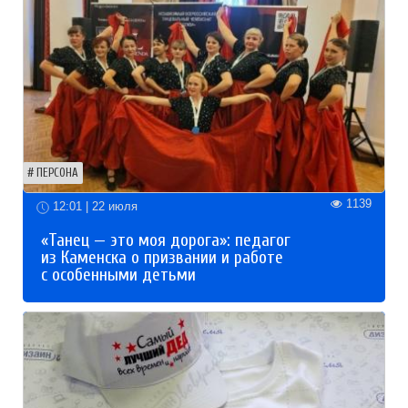
ПЕРСОНА
1139
12:01 | 22 июля
«Танец — это моя дорога»: педагог
из Каменска о призвании и работе
с особенными детьми