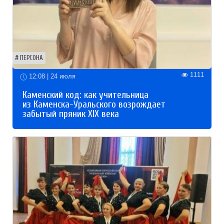
ПЕРСОНА
1111
12:08 | 24 июля
Каменский код: как учительница
из Каменска-Уральского возрождает
забытый пряник XIX века