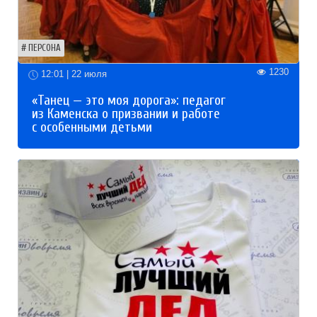
ПЕРСОНА
1230
12:01 | 22 июля
«Танец — это моя дорога»: педагог
из Каменска о призвании и работе
с особенными детьми