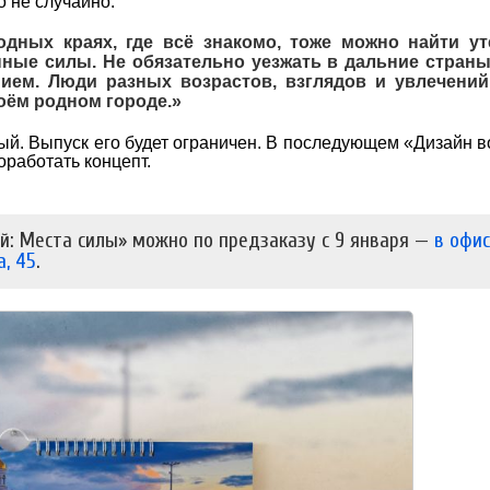
о не случайно.
одных краях, где всё знакомо, тоже можно найти ут
нные силы. Не обязательно уезжать в дальние страны
ием. Люди разных возрастов, взглядов и увлечений
воём родном городе.»
ый. Выпуск его будет ограничен. В последующем «Дизайн 
работать концепт.
й: Места силы» можно по предзаказу с 9 января —
в офи
а, 45
.