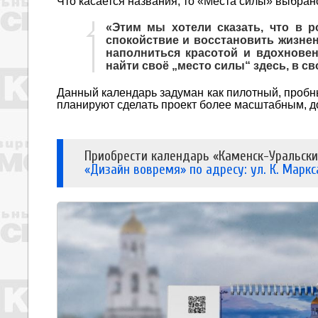
Что касается названия, то «Места силы» выбран
«Этим мы хотели сказать, что в р
спокойствие и восстановить жизне
наполниться красотой и вдохновен
найти своё „место силы“ здесь, в с
Данный календарь задуман как пилотный, пробн
планируют сделать проект более масштабным, до
Приобрести календарь «Каменск-Уральски
«Дизайн вовремя» по адресу: ул. К. Маркс