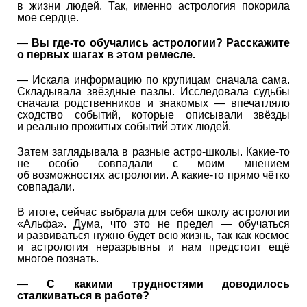
в жизни людей. Так, именно астрология покорила
мое сердце.
—
Вы где-то обучались астрологии? Расскажите
о первых шагах в этом ремесле.
— Искала информацию по крупицам сначала сама.
Складывала звёздные пазлы. Исследовала судьбы
сначала родственников и знакомых — впечатляло
сходство событий, которые описывали звёзды
и реально прожитых событий этих людей.
Затем заглядывала в разные астро-школы. Какие-то
не особо совпадали с моим мнением
об возможностях астрологии. А какие-то прямо чётко
совпадали.
В итоге, сейчас выбрала для себя школу астрологии
«Альфа». Дума, что это не предел — обучаться
и развиваться нужно будет всю жизнь, так как космос
и астрология неразрывны и нам предстоит ещё
многое познать.
—
С какими трудностями доводилось
сталкиваться в работе?