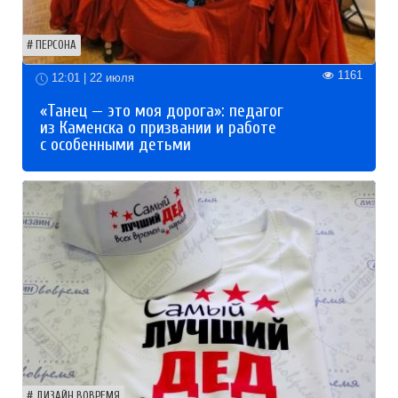
ПЕРСОНА
1161
12:01 | 22 июля
«Танец — это моя дорога»: педагог
из Каменска о призвании и работе
с особенными детьми
ДИЗАЙН ВОВРЕМЯ