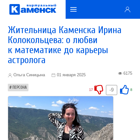
Жительница Каменска Ирина
Колокольцева: о любви
к математике до карьеры
астролога
6175
Ольга Синицына
01 января 2025
ПЕРСОНА
-9
17
8