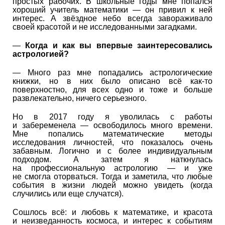
простых рабочих. В школьные годы мне попался
хороший учитель математики — он привил к ней
интерес. А звёздное небо всегда завораживало
своей красотой и не исследованными загадками.
—
Когда и как вы впервые заинтересовались
астрологией?
— Много раз мне попадались астрологические
книжки, но в них было описано всё как-то
поверхностно, для всех одно и тоже и больше
развлекательно, ничего серьезного.
Но в 2017 году я уволилась с работы
и забеременела — освободилось много времени.
Мне попались математические методы
исследования личностей, что показалось очень
забавным. Логично и с более индивидуальным
подходом. А затем я наткнулась
на профессиональную астрологию — и уже
не смогла оторваться. Тогда и заметила, что любые
события в жизни людей можно увидеть (когда
случились или еще случатся).
Сошлось всё: и любовь к математике, и красота
и неизведанность космоса, и интерес к событиям