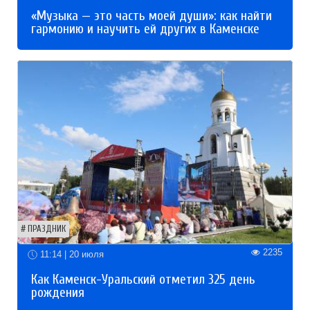
«Музыка — это часть моей души»: как найти
гармонию и научить ей других в Каменске
ПРАЗДНИК
2235
11:14 | 20 июля
Как Каменск-Уральский отметил 325 день
рождения