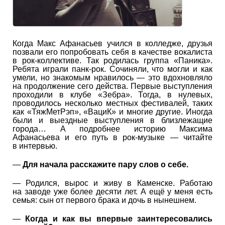
Когда Макс Афанасьев учился в колледже, друзья
позвали его попробовать себя в качестве вокалиста
в рок-коллективе. Так родилась группа «Паника».
Ребята играли панк-рок. Сочиняли, что могли и как
умели, но знакомым нравилось — это вдохновляло
на продолжение сего действа. Первые выступления
проходили в клубе «Зебра». Тогда, в нулевых,
проводилось несколько местных фестивалей, таких
как «ТяжМетРэп», «ВациК» и многие другие. Иногда
были и выездные выступления в близлежащие
города… А подробнее историю Максима
Афанасьева и его путь в рок-музыке — читайте
в интервью.
—
Для начала расскажите пару слов о себе.
— Родился, вырос и живу в Каменске. Работаю
на заводе уже более десяти лет. А ещё у меня есть
семья: сын от первого брака и дочь в нынешнем.
—
Когда и как вы впервые заинтересовались