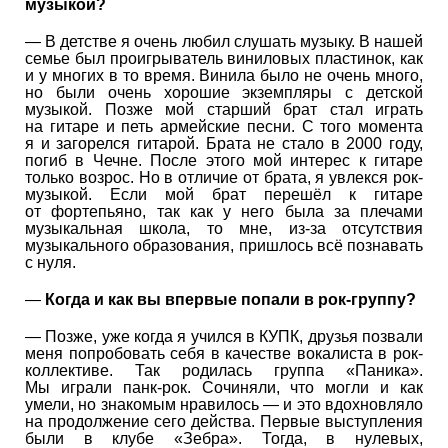
музыкой?
— В детстве я очень любил слушать музыку. В нашей
семье был проигрыватель виниловых пластинок, как
и у многих в то время. Винила было не очень много,
но были очень хорошие экземпляры с детской
музыкой. Позже мой старший брат стал играть
на гитаре и петь армейские песни. С того момента
я и загорелся гитарой. Брата не стало в 2000 году,
погиб в Чечне. После этого мой интерес к гитаре
только возрос. Но в отличие от брата, я увлекся рок-
музыкой. Если мой брат перешёл к гитаре
от фортепьяно, так как у него была за плечами
музыкальная школа, то мне, из-за отсутствия
музыкального образования, пришлось всё познавать
с нуля.
—
Когда и как вы впервые попали в рок-группу?
— Позже, уже когда я учился в КУПК, друзья позвали
меня попробовать себя в качестве вокалиста в рок-
коллективе. Так родилась группа «Паника».
Мы играли панк-рок. Сочиняли, что могли и как
умели, но знакомым нравилось — и это вдохновляло
на продолжение сего действа. Первые выступления
были в клубе «Зебра». Тогда, в нулевых,