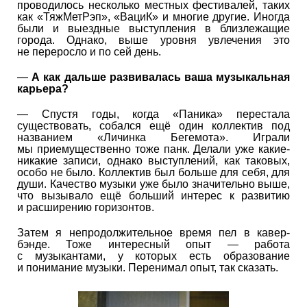
проводилось несколько местных фестивалей, таких
как «ТяжМетРэп», «ВациК» и многие другие. Иногда
были и выездные выступления в близлежащие
города. Однако, выше уровня увлечения это
не переросло и по сей день.
—
А как дальше развивалась ваша музыкальная
карьера?
— Спустя годы, когда «Паника» перестала
существовать, собался ещё один коллектив под
названием «Личинка Бегемота». Играли
мы приемущественно тоже панк. Делали уже какие-
никакие записи, однако выступлений, как таковых,
особо не было. Коллектив был больше для себя, для
души. Качество музыки уже было значительно выше,
что вызывало ещё больший интерес к развитию
и расширению горизонтов.
Затем я непродолжительное время пел в кавер-
бэнде. Тоже интересный опыт — работа
с музыкантами, у которых есть образование
и понимание музыки. Перенимал опыт, так сказать.