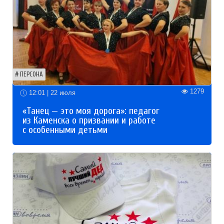
ПЕРСОНА
1279
12:01 | 22 июля
«Танец — это моя дорога»: педагог
из Каменска о призвании и работе
с особенными детьми