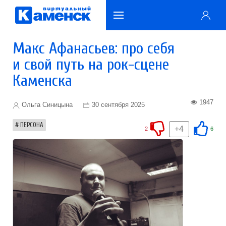
Макс Афанасьев: про себя
и свой путь на рок-сцене
Каменска
1947
Ольга Синицына
30 сентября 2025
ПЕРСОНА
+4
2
6