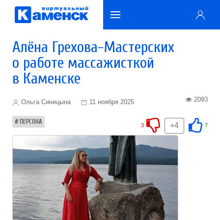
Алёна Грехова-Мастерских
о работе массажисткой
в Каменске
2093
Ольга Синицына
11 ноября 2025
ПЕРСОНА
+4
3
7