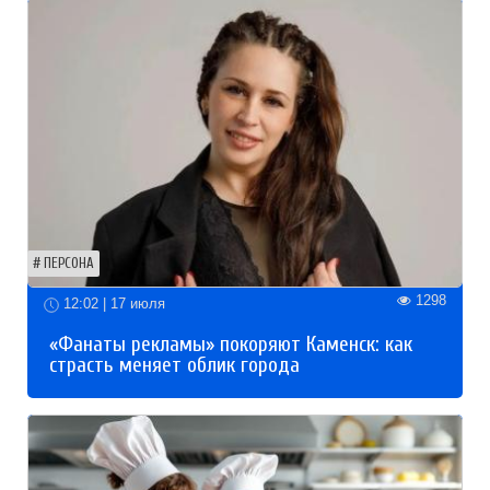
ПЕРСОНА
1298
12:02 | 17 июля
«Фанаты рекламы» покоряют Каменск: как
страсть меняет облик города