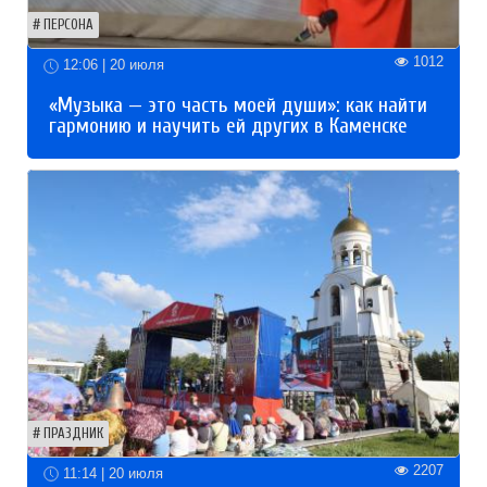
ПЕРСОНА
1012
12:06 | 20 июля
«Музыка — это часть моей души»: как найти
гармонию и научить ей других в Каменске
ПРАЗДНИК
2207
11:14 | 20 июля