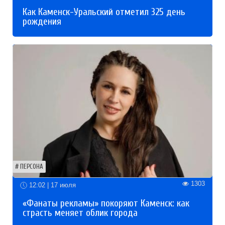
Как Каменск-Уральский отметил 325 день
рождения
ПЕРСОНА
1303
12:02 | 17 июля
«Фанаты рекламы» покоряют Каменск: как
страсть меняет облик города