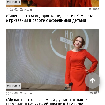
ПЕРСОНА
1083
12:01 | 22 июля
«Танец — это моя дорога»: педагог из Каменска
о призвании и работе с особенными детьми
ПЕРСОНА
987
12:06 | 20 июля
«Музыка — это часть моей души»: как найти
гармонию и научить ей других в Каменске