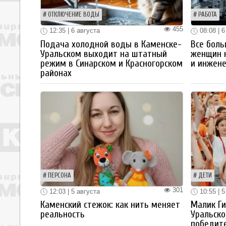
ОТКЛЮЧЕНИЕ ВОДЫ
РАБОТА
455
12:35 | 6 августа
08:08 | 6
Подача холодной воды в Каменске-
Все боль
Уральском выходит на штатный
женщин 
режим в Синарском и Красногорском
и инжен
районах
ПЕРСОНА
ДЕТИ
301
12:03 | 5 августа
10:55 | 5
Каменский стежок: как нить меняет
Малик Ги
реальность
Уральско
победите