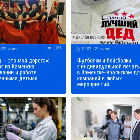
ДИЗАЙН ВОВРЕМЯ
1185
| 22 июля
12:07 | 21 июля
 — это моя дорога»:
Футболки и бейсболки
ог из Каменска
с индивидуальной печат
вании и работе
в Каменске-Уральском дл
бенными детьми
компаний и любых
мероприятий