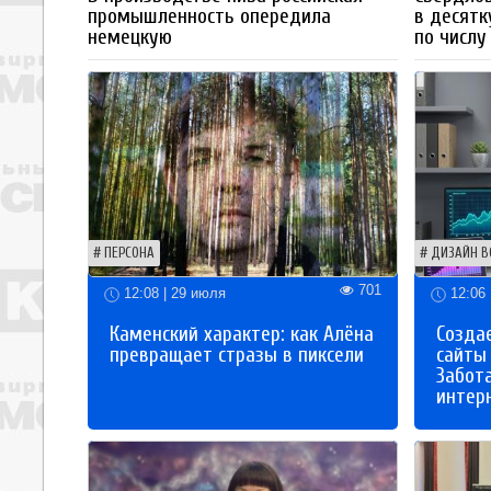
промышленность опередила
в десятк
немецкую
по числу
ПЕРСОНА
ДИЗАЙН В
701
12:08 | 29 июля
12:06 
Каменский характер: как Алёна
Созда
превращает стразы в пиксели
сайты
Забот
интер