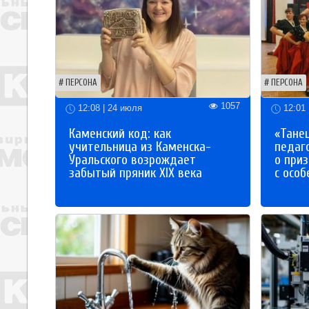
ПЕРСОНА
ПЕРСОНА
1057
12:08 | 24 июля
12:01 
Каменский код: как
«Танец
учительница из Каменска-
педаг
Уральского возрождает
о приз
забытый пряник XIX века
с осо