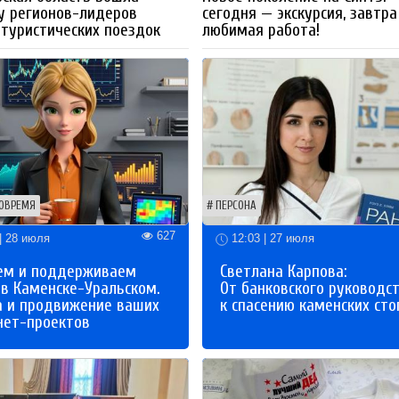
у регионов-лидеров
сегодня — экскурсия, завтра
 туристических поездок
любимая работа!
ОВРЕМЯ
ПЕРСОНА
627
| 28 июля
12:03 | 27 июля
ем и поддерживаем
Светлана Карпова:
 в Каменске-Уральском.
От банковского руководс
а и продвижение ваших
к спасению каменских сто
нет-проектов