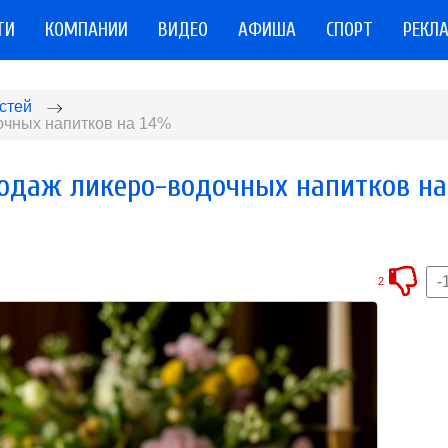
ТИ
КОМПАНИИ
ВИДЕО
АФИША
СПОРТ
РЕКЛ
стей
очных напитков на 14%
родаж ликеро-водочных напитков на
-
2