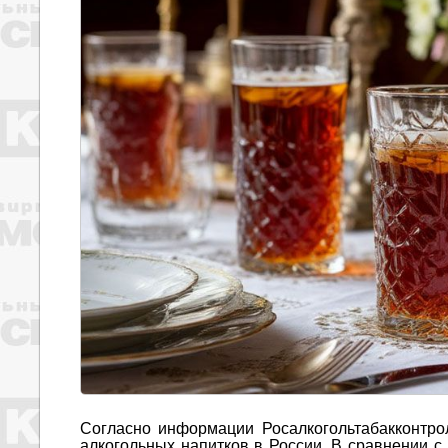
Согласно информации Росалкогольтабакконтрол
алкогольных напитков в России. В сравнении с