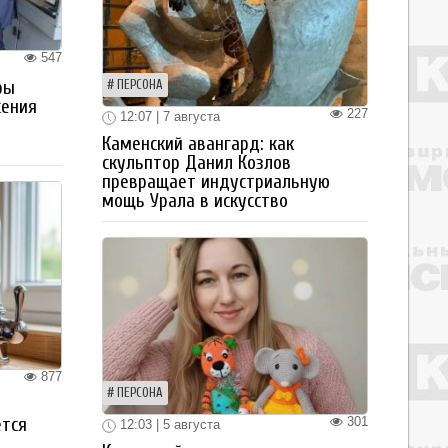
547
ры
ПЕРСОНА
жения
227
12:07 | 7 августа
Каменский авангард: как
скульптор Данил Козлов
превращает индустриальную
мощь Урала в искусство
877
ПЕРСОНА
301
ется
12:03 | 5 августа