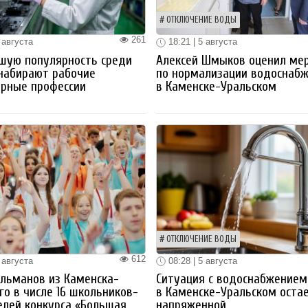
ОТКЛЮЧЕНИЕ ВОДЫ
261
 августа
18:21 | 5 августа
шую популярность среди
Алексей Шмыков оценил ме
набирают рабочие
по нормализации водоснаб
ерные профессии
в Каменске-Уральском
ОТКЛЮЧЕНИЕ ВОДЫ
612
 августа
08:28 | 5 августа
льманов из Каменска-
Ситуация с водоснабжением
го в числе 16 школьников-
в Каменске-Уральском оста
лей конкурса «Большая
напряженной