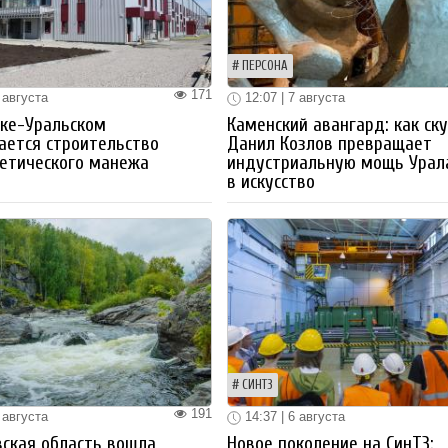
ПЕРСОНА
171
 августа
12:07 | 7 августа
ке-Уральском
Каменский авангард: как ск
ается строительство
Данил Козлов превращает
етического манежа
индустриальную мощь Урал
в искусство
СИНТЗ
191
 августа
14:37 | 6 августа
ская область вошла
Новое поколение на СинТЗ: