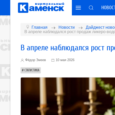
НОВОС
Главная
Новости
Дайджест ново
В апреле наблюдался рост продаж ликеро-вод
В апреле наблюдался рост п
Фёдор Змеев
10 мая 2026
СТАТИСТИКА