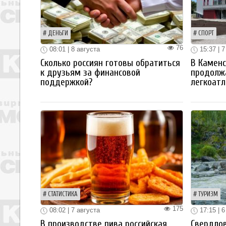
ДЕНЬГИ
СПОРТ
76
08:01 | 8 августа
15:37 | 7
Сколько россиян готовы обратиться
В Каменс
к друзьям за финансовой
продолж
поддержкой?
легкоатл
СТАТИСТИКА
ТУРИЗМ
175
08:02 | 7 августа
17:15 | 6
В производстве пива российская
Свердлов