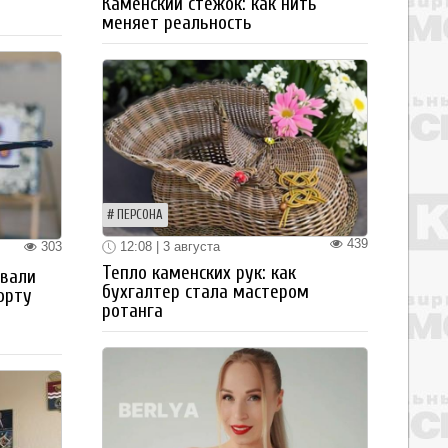
Каменский стежок: как нить
меняет реальность
ПЕРСОНА
439
12:08 | 3 августа
303
Тепло каменских рук: как
овали
бухгалтер стала мастером
орту
ротанга