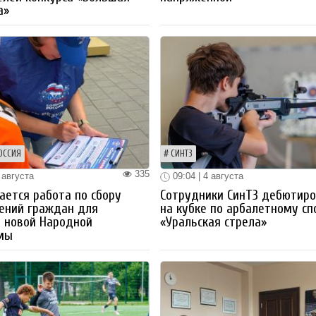
а»
ОССИЯ
СИНТЗ
335
 августа
09:04 | 4 августа
ется работа по сбору
Сотрудники СинТЗ дебютир
ений граждан для
на кубке по арбалетному сп
 новой Народной
«Уральская стрела»
мы