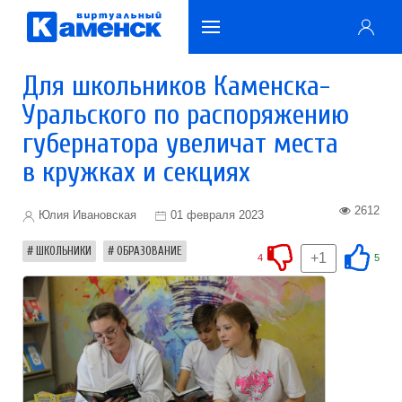
Для школьников Каменска-
Уральского по распоряжению
губернатора увеличат места
в кружках и секциях
2612
Юлия Ивановская
01 февраля 2023
ШКОЛЬНИКИ
ОБРАЗОВАНИЕ
+1
4
5