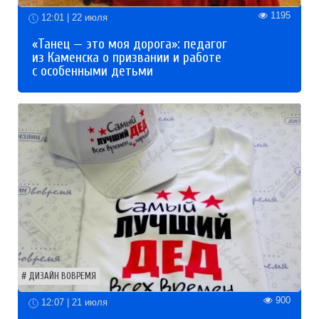
1195
12:01 | 22 июля
«Танец — это моя дорога»: педагог
из Каменска о призвании и работе
с особенными детьми
ДИЗАЙН ВОВРЕМЯ
900
12:07 | 21 июля