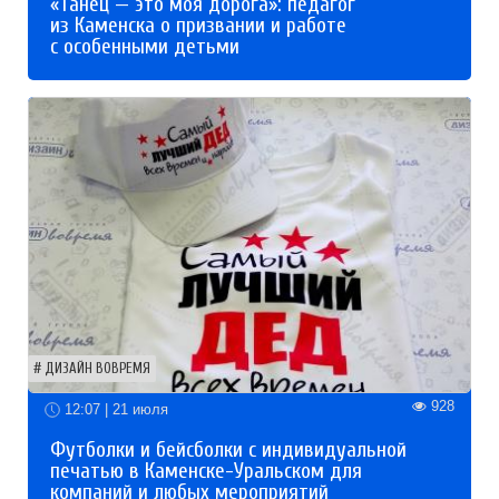
«Танец — это моя дорога»: педагог
из Каменска о призвании и работе
с особенными детьми
ДИЗАЙН ВОВРЕМЯ
928
12:07 | 21 июля
Футболки и бейсболки с индивидуальной
печатью в Каменске-Уральском для
компаний и любых мероприятий