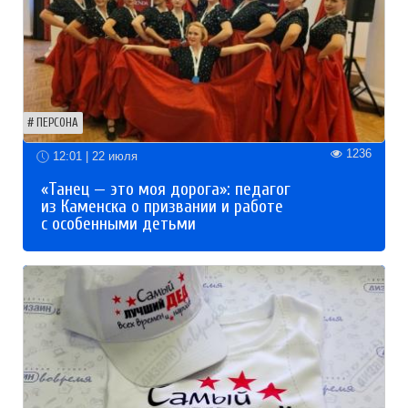
ПЕРСОНА
1236
12:01 | 22 июля
«Танец — это моя дорога»: педагог
из Каменска о призвании и работе
с особенными детьми