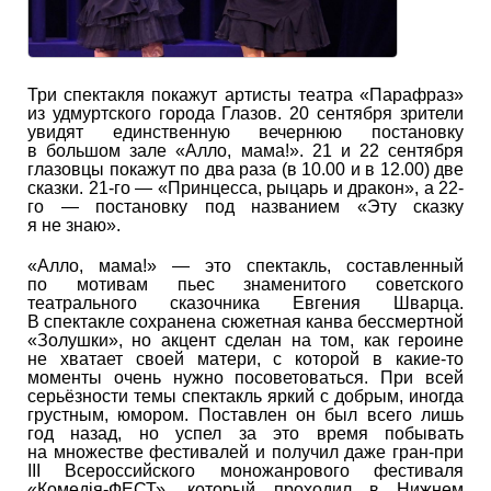
Три спектакля покажут артисты театра «Парафраз»
из удмуртского города Глазов. 20 сентября зрители
увидят единственную вечернюю постановку
в большом зале «Алло, мама!». 21 и 22 сентября
глазовцы покажут по два раза (в 10.00 и в 12.00) две
сказки. 21-го — «Принцесса, рыцарь и дракон», а 22-
го — постановку под названием «Эту сказку
я не знаю».
«Алло, мама!» — это спектакль, составленный
по мотивам пьес знаменитого советского
театрального сказочника Евгения Шварца.
В спектакле сохранена сюжетная канва бессмертной
«Золушки», но акцент сделан на том, как героине
не хватает своей матери, с которой в какие-то
моменты очень нужно посоветоваться. При всей
серьёзности темы спектакль яркий с добрым, иногда
грустным, юмором. Поставлен он был всего лишь
год назад, но успел за это время побывать
на множестве фестивалей и получил даже гран-при
III Всероссийского моножанрового фестиваля
«Комедiя-ФЕСТ», который проходил в Нижнем