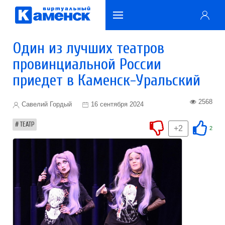
Один из лучших театров
провинциальной России
приедет в Каменск-Уральский
2568
Савелий Гордый
16 сентября 2024
ТЕАТР
+2
2