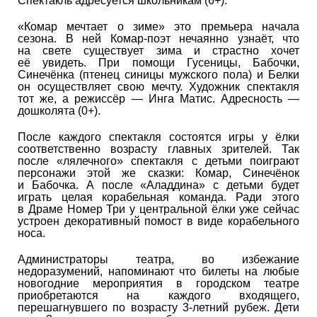
Спектакль адресуется школьникам (6+).
«Комар мечтает о зиме» это премьера начала
сезона. В ней Комар-поэт нечаянно узнаёт, что
на свете существует зима и страстно хочет
её увидеть. При помощи Гусеницы, Бабочки,
Синечёнка (птенец синицы мужского пола) и Белки
он осуществляет свою мечту. Художник спектакля
тот же, а режиссёр — Инга Матис. Адресность —
дошколята (0+).
После каждого спектакля состоятся игры у ёлки
соответственно возрасту главных зрителей. Так
после «лялечного» спектакля с детьми поиграют
персонажи этой же сказки: Комар, Синечёнок
и Бабочка. А после «Аладдина» с детьми будет
играть целая корабельная команда. Ради этого
в Драме Номер Три у центральной ёлки уже сейчас
устроен декоративный помост в виде корабельного
носа.
Администраторы театра, во избежание
недоразумений, напоминают что билеты на любые
новогодние мероприятия в городском театре
приобретаются на каждого входящего,
перешагнувшего по возрасту 3-летний рубеж. Дети