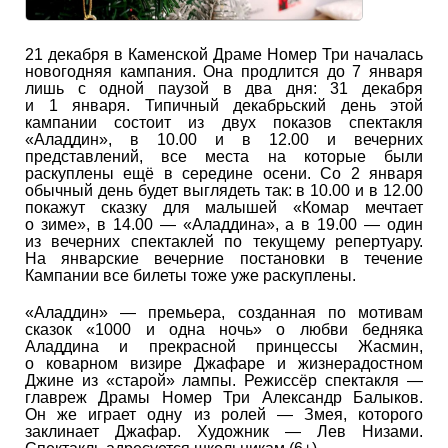
21 декабря в Каменской Драме Номер Три началась
новогодняя кампания. Она продлится до 7 января
лишь с одной паузой в два дня: 31 декабря
и 1 января. Типичный декабрьский день этой
кампании состоит из двух показов спектакля
«Аладдин», в 10.00 и в 12.00 и вечерних
представлений, все места на которые были
раскуплены ещё в середине осени. Со 2 января
обычный день будет выглядеть так: в 10.00 и в 12.00
покажут сказку для малышей «Комар мечтает
о зиме», в 14.00 — «Аладдина», а в 19.00 — один
из вечерних спектаклей по текущему репертуару.
На январские вечерние постановки в течение
Кампании все билеты тоже уже раскуплены.
«Аладдин» — премьера, созданная по мотивам
сказок «1000 и одна ночь» о любви бедняка
Аладдина и прекрасной принцессы Жасмин,
о коварном визире Джафаре и жизнерадостном
Джине из «старой» лампы. Режиссёр спектакля —
главреж Драмы Номер Три Александр Балыков.
Он же играет одну из ролей — Змея, которого
заклинает Джафар. Художник — Лев Низами.