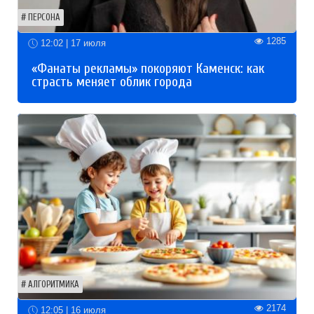
ПЕРСОНА
1285
12:02 | 17 июля
«Фанаты рекламы» покоряют Каменск: как
страсть меняет облик города
АЛГОРИТМИКА
2174
12:05 | 16 июля