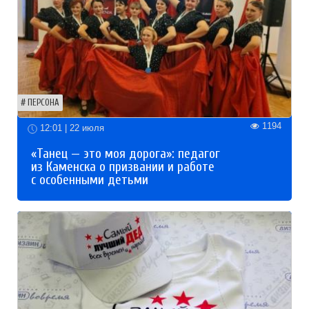
ПЕРСОНА
1194
12:01 | 22 июля
«Танец — это моя дорога»: педагог
из Каменска о призвании и работе
с особенными детьми