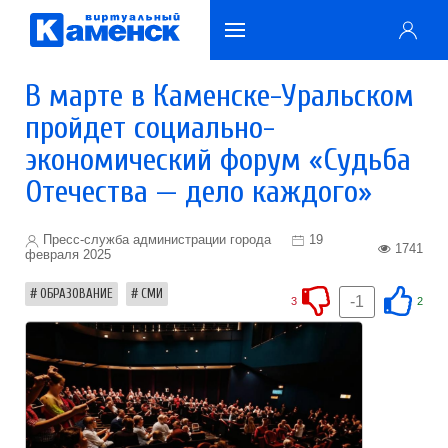
В марте в Каменске-Уральском
пройдет социально-
экономический форум «Судьба
Отечества — дело каждого»
Пресс-служба администрации города
19
1741
февраля 2025
ОБРАЗОВАНИЕ
СМИ
-1
3
2