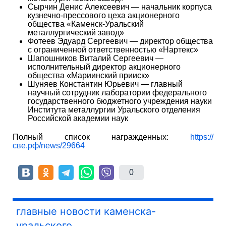
Сырчин Денис Алексеевич — начальник корпуса
кузнечно-прессового цеха акционерного
общества «Каменск-Уральский
металлургический завод»
Фотеев Эдуард Сергеевич — директор общества
с ограниченной ответственностью «Нартекс»
Шапошников Виталий Сергеевич —
исполнительный директор акционерного
общества «Мариинский прииск»
Шуняев Константин Юрьевич — главный
научный сотрудник лаборатории федерального
государственного бюджетного учреждения науки
Института металлургии Уральского отделения
Российской академии наук
Полный список награжденных:
https://
све.рф/news/29664
0
главные новости каменска-
уральского