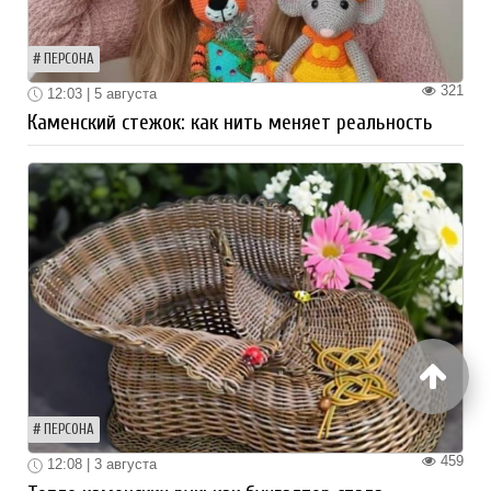
ПЕРСОНА
321
12:03 | 5 августа
Каменский стежок: как нить меняет реальность
ПЕРСОНА
459
12:08 | 3 августа