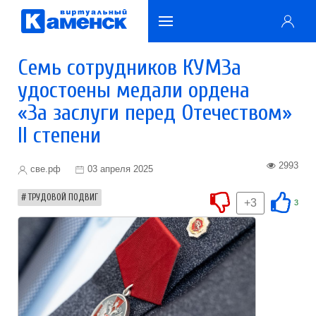
Семь сотрудников КУМЗа
удостоены медали ордена
«За заслуги перед Отечеством»
II степени
2993
све.рф
03 апреля 2025
ТРУДОВОЙ ПОДВИГ
+3
3