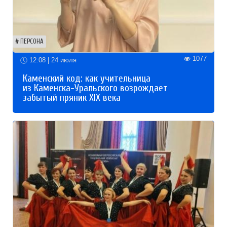
ПЕРСОНА
1077
12:08 | 24 июля
Каменский код: как учительница
из Каменска-Уральского возрождает
забытый пряник XIX века