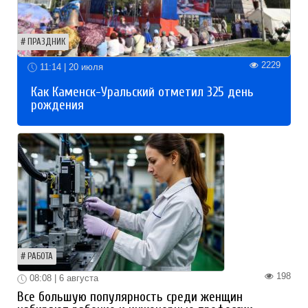
ПРАЗДНИК
2229
11:14 | 20 июля
Как Каменск-Уральский отметил 325 день
рождения
РАБОТА
198
08:08 | 6 августа
Все большую популярность среди женщин