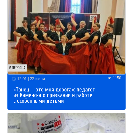
ПЕРСОНА
1150
12:01 | 22 июля
«Танец — это моя дорога»: педагог
из Каменска о призвании и работе
с особенными детьми