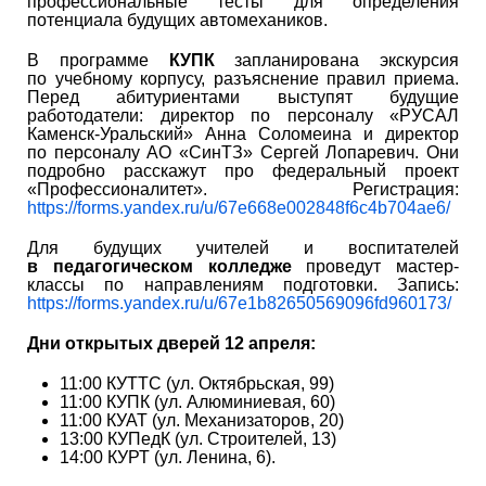
профессиональные тесты для определения
потенциала будущих автомехаников.
В программе
КУПК
запланирована экскурсия
по учебному корпусу, разъяснение правил приема.
Перед абитуриентами выступят будущие
работодатели: директор по персоналу «РУСАЛ
Каменск-Уральский» Анна Соломеина и директор
по персоналу АО «СинТЗ» Сергей Лопаревич. Они
подробно расскажут про федеральный проект
«Профессионалитет». Регистрация:
https://forms.yandex.ru/u/67e668e002848f6c4b704ae6/
Для будущих учителей и воспитателей
в педагогическом колледже
проведут мастер-
классы по направлениям подготовки. Запись:
https://forms.yandex.ru/u/67e1b82650569096fd960173/
Дни открытых дверей 12 апреля:
11:00 КУТТС (ул. Октябрьская, 99)
11:00 КУПК (ул. Алюминиевая, 60)
11:00 КУАТ (ул. Механизаторов, 20)
13:00 КУПедК (ул. Строителей, 13)
14:00 КУРТ (ул. Ленина, 6).