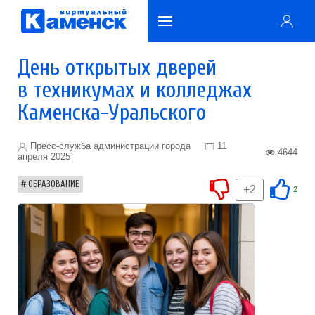
День открытых дверей
в техникумах и колледжах
Каменска-Уральского
Пресс-служба администрации города
11
4644
апреля 2025
ОБРАЗОВАНИЕ
+2
2