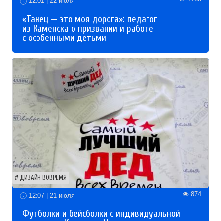
12:01 | 22 июля
«Танец — это моя дорога»: педагог
из Каменска о призвании и работе
с особенными детьми
ДИЗАЙН ВОВРЕМЯ
874
12:07 | 21 июля
Футболки и бейсболки с индивидуальной