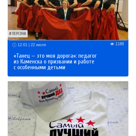
ПЕРСОНА
1188
12:01 | 22 июля
«Танец — это моя дорога»: педагог
из Каменска о призвании и работе
с особенными детьми