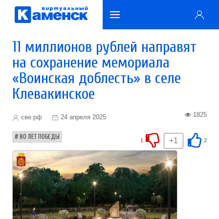
11 миллионов рублей направят
на сохранение мемориала
«Воинская доблесть» в селе
Клевакинское
1825
све.рф
24 апреля 2025
80 ЛЕТ ПОБЕДЫ
+1
1
2