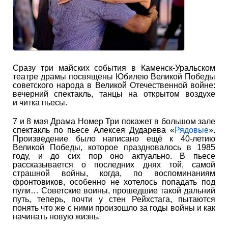
Сразу три майских события в Каменск-Уральском
театре драмы посвящены Юбилею Великой Победы
советского народа в Великой Отечественной войне:
вечерний спектакль, танцы на открытом воздухе
и читка пьесы.
7 и 8 мая Драма Номер Три покажет в большом зале
спектакль по пьесе Алексея Дударева «
Рядовые
».
Произведение было написано ещё к 40-летию
Великой Победы, которое праздновалось в 1985
году, и до сих пор оно актуально. В пьесе
рассказывается о последних днях той, самой
страшной войны, когда, по воспоминаниям
фронтовиков, особенно не хотелось попадать под
пули… Советские воины, прошедшие такой дальний
путь, теперь, почти у стен Рейхстага, пытаются
понять что же с ними произошло за годы войны и как
начинать новую жизнь.