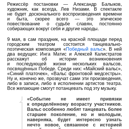
Режиссёр постановки — Александр Балыков,
художник, как всегда, Лев Низами. В спектакле
не будет досконального воспроизведения времени
и быта, скорее всего — это эпическое
повествование о судьбе славян, постоянно
собирающих вокруг себя и другие народы.
9 мая, в сам праздник, на красной площади перед
городским театром состоится танцевально-
поэтическая композиция «
Победный вальс
». В ней
два ведущих: Инга Матис и Алексей Калистратов
расскажут об истории возникновения
и последующей жизни нескольких вальсов,
посвящённых Победе. Среди них: «Майский вальс»,
«Синий платочек», «Вальс фронтовой медсестры».
Ну и, конечно же, прозвучат сами эти произведения,
либо в записи, либо в исполнении артистов театра.
Все желающие смогут потанцевать под эту музыку.
«Событие не имеет привязки
к определённому возрасту участников.
Вальс особенно любят танцевать более
старшее поколение, но и молодым,
наверняка, будет интересно узнать
нечто новое, связанное с историей