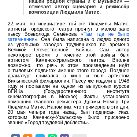
нашей родной страны и с музыкой» —
отмечает автор сценария и режиссёр
композиции Людмила Матис.
22 мая, по инициативе той же Людмилы Матис,
артисты городского театра прочтут в малом зале
пьесу Всеволода Семёнова «
Там, где не было
затемнения
». Она была написана о людях одного
из уральских заводов трудившихся во времена
Великой Отечественной Войны. Сам автор
некоторое время в течение этой войны был
артистом Каменск-Уральского театра. Вполне
возможно, что речь в этом произведении идёт
о тыловых подвигах именно этого города. Позднее
драматург снимался в кино и был артистом
Вильнюсской филармонии. Пьесу же издали в 1948
году и поставили на одном из выпускных курсов
ВГИКа (Государственного института
кинематографии в Москве). Факты установила
помощник главного режиссёра Драмы Номер Три
Людмила Матис. Напомним, что примерно в эти дни,
20 мая четыре года назад, был подписан Указ,
которым Каменску-Уральскому было присвоено
звание «Город трудовой доблести».