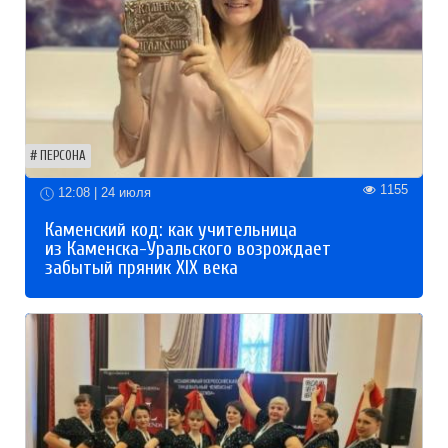
ПЕРСОНА
1155
12:08 | 24 июля
Каменский код: как учительница
из Каменска-Уральского возрождает
забытый пряник XIX века