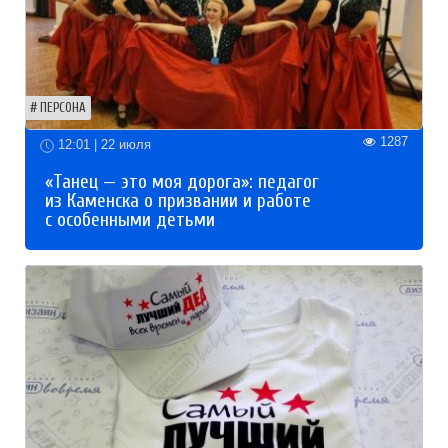
ПЕРСОНА
1287
12:01 | 22 июля
«Танец — это моя дорога»: педагог
из Каменска о призвании и работе
с особенными детьми