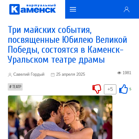
Три майских события,
посвященные Юбилею Великой
Победы, состоятся в Каменск-
Уральском театре драмы
1981
Савелий Гордый
25 апреля 2025
ТЕАТР
+5
5