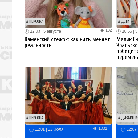
ПЕРСОНА
ДЕТИ
182
12:03 | 5 августа
10:55 | 5
Каменский стежок: как нить меняет
Малик Ги
реальность
Уральско
победите
перемен
ПЕРСОНА
ДИЗАЙН В
1081
12:01 | 22 июля
12:07 