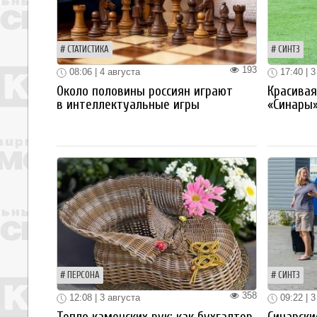
СТАТИСТИКА
СИНТЗ
193
08:06 | 4 августа
17:40 | 3
Около половины россиян играют
Красива
в интеллектуальные игры
«Синары
ПЕРСОНА
СИНТЗ
358
12:08 | 3 августа
09:22 | 3
Тепло каменских рук: как бухгалтер
Синарски