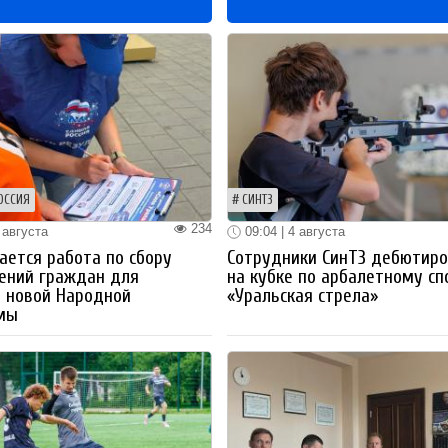
ОССИЯ
СИНТЗ
234
 августа
09:04 | 4 августа
ется работа по сбору
Сотрудники СинТЗ дебютир
ений граждан для
на кубке по арбалетному сп
 новой Народной
«Уральская стрела»
мы