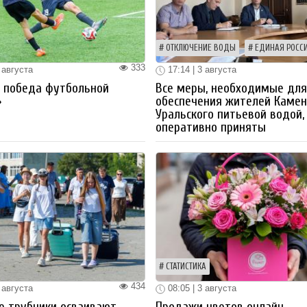
ОТКЛЮЧЕНИЕ ВОДЫ
ЕДИНАЯ РОСС
333
 августа
17:14 | 3 августа
я победа футбольной
Все меры, необходимые дл
»
обеспечения жителей Камен
Уральского питьевой водой,
оперативно приняты
СТАТИСТИКА
434
 августа
08:05 | 3 августа
е трубники осваивают
Продажи цветов онлайн