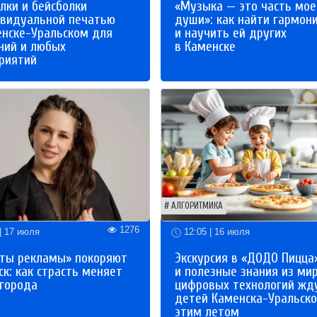
лки и бейсболки
«Музыка — это часть мое
ивидуальной печатью
души»: как найти гармон
енске-Уральском для
и научить ей других
ний и любых
в Каменске
риятий
АЛГОРИТМИКА
1276
| 17 июля
12:05 | 16 июля
ты рекламы» покоряют
Экскурсия в «ДОДО Пицца
к: как страсть меняет
и полезные знания из ми
 города
цифровых технологий жд
детей Каменска-Уральско
этим летом