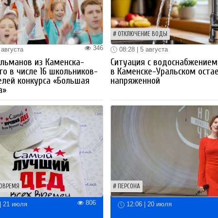
ОТКЛЮЧЕНИЕ ВОДЫ
346
 августа
08:28 | 5 августа
льманов из Каменска-
Ситуация с водоснабжением
го в числе 16 школьников-
в Каменске-Уральском оста
лей конкурса «Большая
напряженной
а»
ОВРЕМЯ
ПЕРСОНА
806
| 21 июля
12:06 | 20 июля