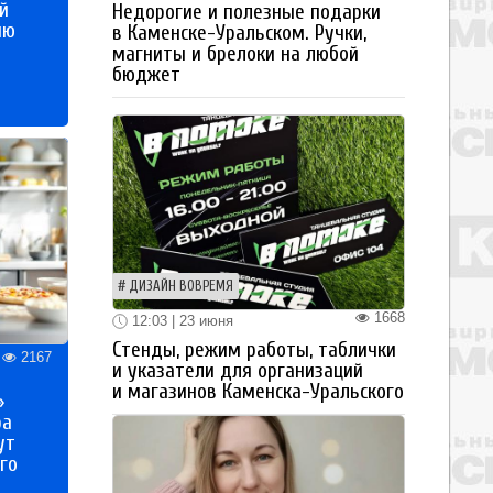
й
Недорогие и полезные подарки
ию
в Каменске-Уральском. Ручки,
магниты и брелоки на любой
бюджет
ДИЗАЙН ВОВРЕМЯ
1668
12:03 | 23 июня
Стенды, режим работы, таблички
2167
и указатели для организаций
и магазинов Каменска-Уральского
»
ра
ут
го