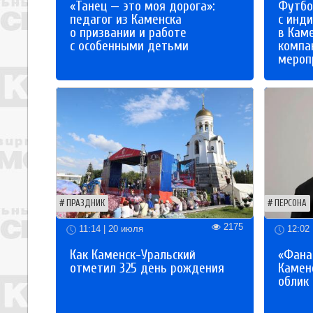
«Танец — это моя дорога»:
Футбо
педагог из Каменска
с инд
о призвании и работе
в Кам
с особенными детьми
компа
мероп
ПРАЗДНИК
ПЕРСОНА
2175
11:14 | 20 июля
12:02 
Как Каменск-Уральский
«Фана
отметил 325 день рождения
Каменс
облик