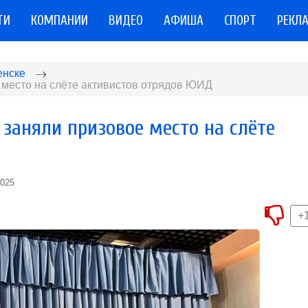
ТИ
КОМПАНИИ
ВИДЕО
АФИША
СПОРТ
РЕКЛ
енске
 место на слёте активистов отрядов ЮИД
 заняли призовое место на слёте
2025
+