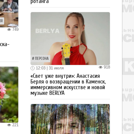
ротанга
ИЯ
749
я
ска-
ПЕРСОНА
918
12:03 | 31 июля
«Свет уже внутри»: Анастасия
Берля о возвращении в Каменск,
иммерсивном искусстве и новой
музыке BERLYA
221