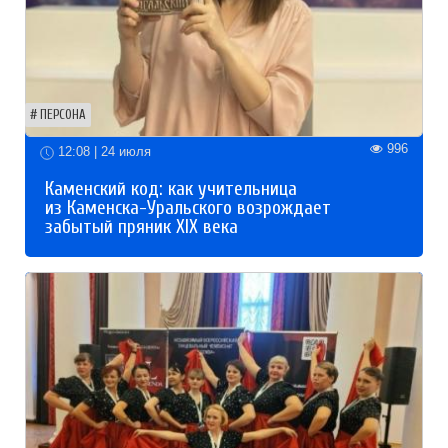
ПЕРСОНА
996
12:08 | 24 июля
Каменский код: как учительница
из Каменска-Уральского возрождает
забытый пряник XIX века