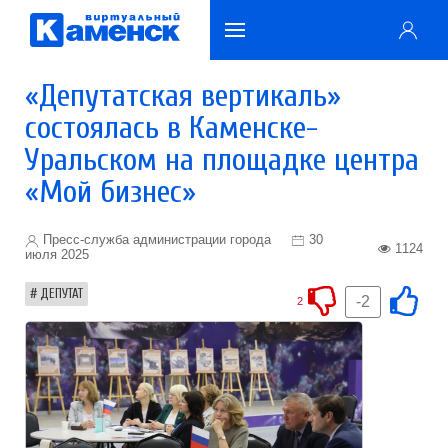
«Депутатская вертикаль»
состоялась в Каменске-
Уральском на площадке центра
«Мой бизнес»
Пресс-служба администрации города
30
1124
июля 2025
ДЕПУТАТ
-2
2