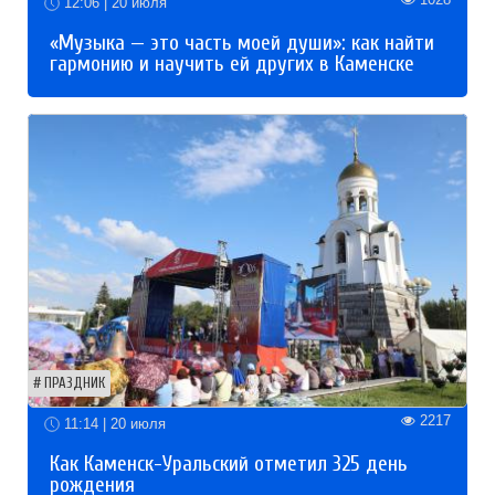
12:06 | 20 июля
«Музыка — это часть моей души»: как найти
гармонию и научить ей других в Каменске
ПРАЗДНИК
2217
11:14 | 20 июля
Как Каменск-Уральский отметил 325 день
рождения