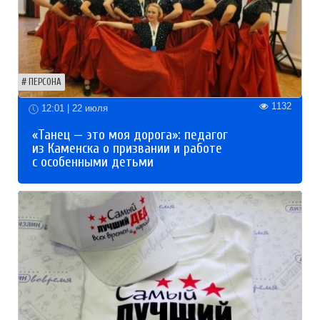
ПЕРСОНА
1132
12:01 | 22 июля
«Танец — это моя дорога»: педагог
из Каменска о призвании и работе
с особенными детьми