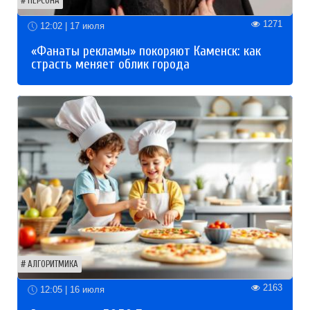
ПЕРСОНА
1271
12:02 | 17 июля
«Фанаты рекламы» покоряют Каменск: как
страсть меняет облик города
АЛГОРИТМИКА
2163
12:05 | 16 июля