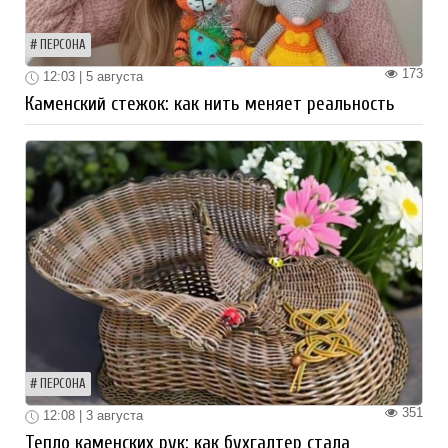
ПЕРСОНА
173
12:03 | 5 августа
Каменский стежок: как нить меняет реальность
ПЕРСОНА
351
12:08 | 3 августа
Тепло каменских рук: как бухгалтер стала