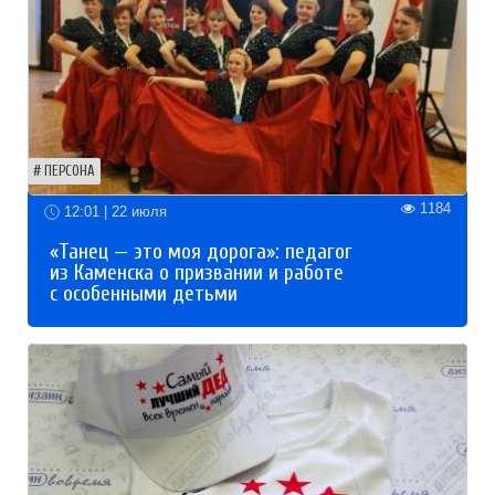
ПЕРСОНА
1184
12:01 | 22 июля
«Танец — это моя дорога»: педагог
из Каменска о призвании и работе
с особенными детьми