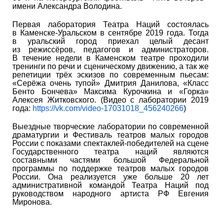
имени Александра Володина.
Первая лаборатория Театра Наций состоялась
в Каменске-Уральском в сентябре 2019 года. Тогда
в уральский город приехал целый десант
из режиссёров, педагогов и администраторов.
В течение недели в Каменском театре проходили
тренинги по речи и сценическому движению, а так же
репетиции трёх эскизов по современным пьесам:
«Серёжа очень тупой» Дмитрия Данилова, «Класс
Бенто Бончева» Максима Курочкина и «Горка»
Алексея Житковского. (Видео с лаборатории 2019
года:
https://vk.com/video-17031018_456240266
)
Выездные творческие лаборатории по современной
драматургии и Фестиваль театров малых городов
России с показами спектаклей-победителей на сцене
Государственного театра наций являются
составными частями большой Федеральной
программы по поддержке театров малых городов
России. Она реализуется уже больше 20 лет
административной командой Театра Наций под
руководством народного артиста РФ Евгения
Миронова.