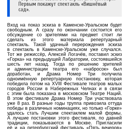
Первым покажут спектакль «Вишнёвый
сад».
Вход на показ эскиза в Каменске-Уральском будет
свободным. А сразу по окончании состоится его
обсуждение со зрителями на предмет стоит ли
сделать из этого материала репертуарный
спектакль. Такой удачный перерождения эскиза
в спектакль в Каменске-Уральском уже случался.
Тот же режиссёр, Алексей Логачёв, поставил эскиз
«Горка» на предыдущей Лабратории, состоявшейся
шесть лет назад. Тогда по решению зрителей
и администрации театра его «набросок» был
доработан, и Драма Номер Три получила
одноимённую репертуарную постановку, которая
победила потом на XVIII Фестивале театров малых
городов России в Набережных Челнах и в связи
с этим была показана в московском Театре Наций.
В этом фестивале Драма Номер Три участвовала
уже 8 раз. В разные годы труппа привозила оттуда
победы в различных номинациях, но только «Горке»
удалось стать Лучшим спектаклем малой формы.
А лучшие постановки этого фестиваля, по давней
традиции, показываются в Москве. Пригласили
её и на петербургский фестиваль «Пять вечеров»