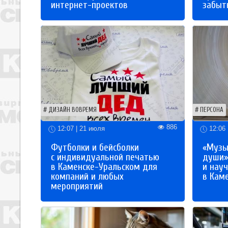
интернет-проектов
забыты
ДИЗАЙН ВОВРЕМЯ
ПЕРСОНА
886
12:07 | 21 июля
12:06 
Футболки и бейсболки
«Музы
с индивидуальной печатью
души»
в Каменске-Уральском для
и науч
компаний и любых
в Кам
мероприятий