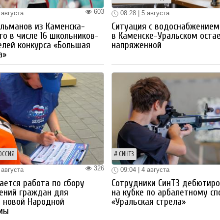
603
 августа
08:28 | 5 августа
льманов из Каменска-
Ситуация с водоснабжением
го в числе 16 школьников-
в Каменске-Уральском оста
лей конкурса «Большая
напряженной
а»
ОССИЯ
СИНТЗ
326
 августа
09:04 | 4 августа
ется работа по сбору
Сотрудники СинТЗ дебютир
ений граждан для
на кубке по арбалетному сп
 новой Народной
«Уральская стрела»
мы