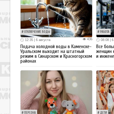
ОТКЛЮЧЕНИЕ ВОДЫ
РАБОТА
436
12:35 | 6 августа
08:08 | 6
Подача холодной воды в Каменске-
Все боль
Уральском выходит на штатный
женщин 
режим в Синарском и Красногорском
и инжен
районах
ПЕРСОНА
ДЕТИ