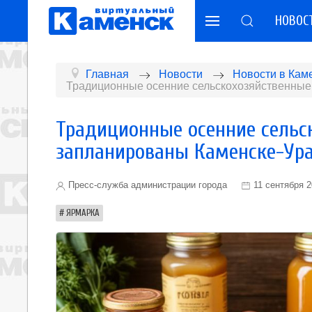
НОВОС
Главная
Новости
Новости в Кам
Традиционные осенние сельскохозяйственные
Традиционные осенние сельс
запланированы Каменске-Ур
Пресс-служба администрации города
11 сентября 
ЯРМАРКА