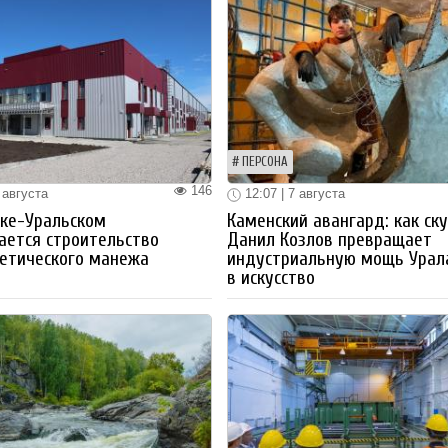
ПЕРСОНА
146
 августа
12:07 | 7 августа
ке-Уральском
Каменский авангард: как ск
ается строительство
Данил Козлов превращает
етического манежа
индустриальную мощь Урал
в искусство