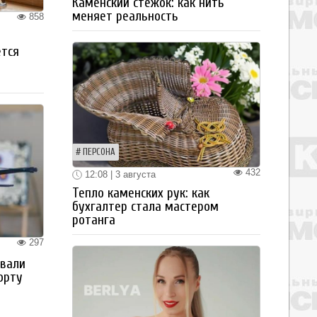
Каменский стежок: как нить
меняет реальность
858
ется
ПЕРСОНА
432
12:08 | 3 августа
Тепло каменских рук: как
бухгалтер стала мастером
ротанга
297
овали
орту