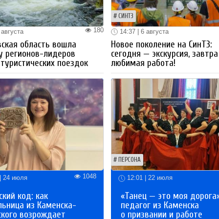
СИНТЗ
180
 августа
14:37 | 6 августа
ская область вошла
Новое поколение на СинТЗ:
у регионов-лидеров
сегодня — экскурсия, завтра
 туристических поездок
любимая работа!
ПЕРСОНА
1048
| 24 июля
12:01 | 22 июля
кий код: как
«Танец — это моя дорога»
льница из Каменска-
педагог из Каменска
ского возрождает
о призвании и работе