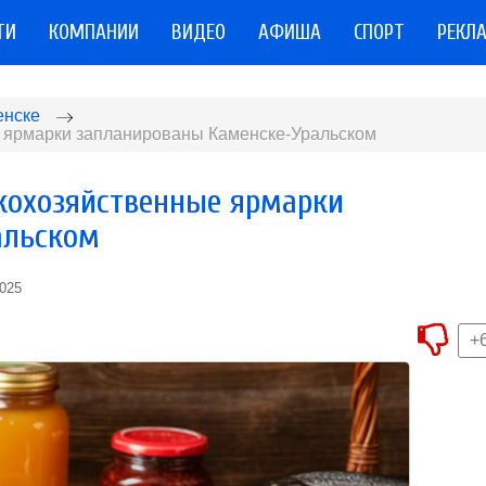
ТИ
КОМПАНИИ
ВИДЕО
АФИША
СПОРТ
РЕКЛ
енске
 ярмарки запланированы Каменске-Уральском
кохозяйственные ярмарки
альском
2025
+