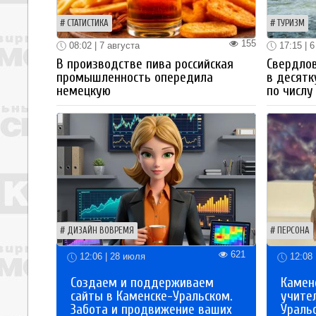
СТАТИСТИКА
ТУРИЗМ
155
08:02 | 7 августа
17:15 | 6
В производстве пива российская
Свердлов
промышленность опередила
в десятк
немецкую
по числу
ДИЗАЙН ВОВРЕМЯ
ПЕРСОНА
621
12:06 | 28 июля
12:08 
Создаем и поддерживаем
Каменс
сайты в Каменске-Уральском.
учите
Забота и продвижение ваших
Ураль