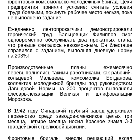
фронтовых комсомольско-молодежных бригад. Цехи
предприятия приняли условие: считать условия
труда боевыми, покинуть рабочее место нельзя, пока
не выполнено задание.
Ежедневно лентопрокатчики демонстрировали
героический труд. Вальцовщик Филиппов смог
одновременно обслуживать два прокатных стана,
что раньше считалось невозможным. Он блестяще
справился с заданием, выполняя дневную норму
на 203%!
Производственные планы ежемесячно
перевыполнялись такими работниками, как рабочий-
кольцевой Мальцева, комсомолка Богданова,
коллектив молодежной бригады под руководством
Давыдовой. Нормы на 300 процентов выполняли
слесарь-лекальщик Великая и шлифовальщик
Морозова.
В 1942 году Синарский трубный завод удерживал
первенство среди заводов-смежников целых три
месяца, четыре месяца носил Красное знамя 3-й
гвардейской стрелковой дивизии.
Фронтовые бригады внесли решающий вклад