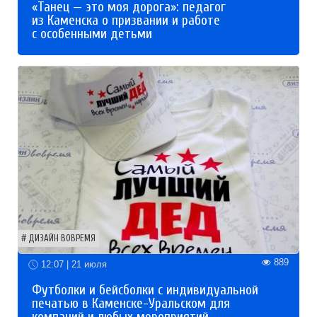
«Танец — это моя дорога»: педагог
из Каменска о призвании и работе
с особенными детьми
ДИЗАЙН ВОВРЕМЯ
889
12:07 | 21 июля
Футболки и бейсболки с индивидуальной
печатью в Каменске-Уральском для