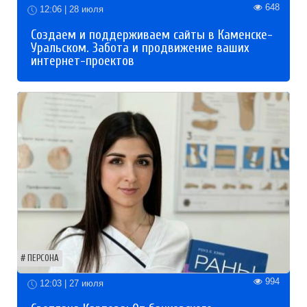
648
12:06 | 28 июля
Создаем и поддерживаем сайты в Каменске-
Уральском. Забота и продвижение ваших
интернет-проектов
ПЕРСОНА
994
12:03 | 27 июля