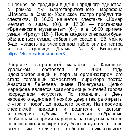
4 ноября, по традиции в День народного единства,
в рамках XV Благотворительного марафона
«Начало» в Каменск-Уральском театре пройдут три
спектакля. В 10.00 начнётся спектакль «Комар
мечтает о зиме» (0+), в 12.00 — постановка
«Бременские музыканты» (6+), а в 16.00 зрители
увидят «Грозу» (16+). После каждого спектакля будет
объявляться сумма собранных средств. Её можно
будет увидеть на электронном табло внутри театра
и на странице Драмы № 3 Вконтакте:
https://vk.com/dramanomer3
Впервые театральный марафон в Каменске-
Уральском состоялся в 2009 году.
Вдохновительницей и первым организатором его
стала тогдашний заместитель директора театра
Анастасия Лебедева (ныне Поцелуева). Целью
марафона является взаимопомощь жителей города
посредством искусства. По традиции, в День
народного единства 4 ноября двери театра открыты
с утра и, порой, до позднего вечера. На просмотр
спектаклей приходят и родители с детьми,
и вечерняя публика. Все деньги, собранные
по билетам за время марафона за минусом налогов
перечисляются конкретному благополучателю. Чаще
всего им является ребёнок, нуждающийся