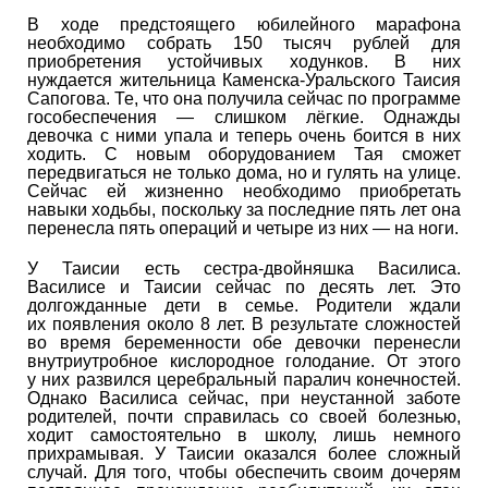
В ходе предстоящего юбилейного марафона
необходимо собрать 150 тысяч рублей для
приобретения устойчивых ходунков. В них
нуждается жительница Каменска-Уральского Таисия
Сапогова. Те, что она получила сейчас по программе
гособеспечения — слишком лёгкие. Однажды
девочка с ними упала и теперь очень боится в них
ходить. С новым оборудованием Тая сможет
передвигаться не только дома, но и гулять на улице.
Сейчас ей жизненно необходимо приобретать
навыки ходьбы, поскольку за последние пять лет она
перенесла пять операций и четыре из них — на ноги.
У Таисии есть сестра-двойняшка Василиса.
Василисе и Таисии сейчас по десять лет. Это
долгожданные дети в семье. Родители ждали
их появления около 8 лет. В результате сложностей
во время беременности обе девочки перенесли
внутриутробное кислородное голодание. От этого
у них развился церебральный паралич конечностей.
Однако Василиса сейчас, при неустанной заботе
родителей, почти справилась со своей болезнью,
ходит самостоятельно в школу, лишь немного
прихрамывая. У Таисии оказался более сложный
случай. Для того, чтобы обеспечить своим дочерям