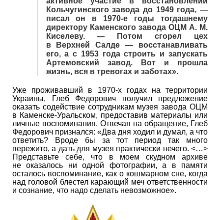
активное участие в восстановлении
Кольчугинского завода до 1949 года, —
писал он в 1970-е годы тогдашнему
директору Каменского завода ОЦМ А. М.
Киселеву. — Потом сгорел цех
в Верхней Салде — восстанавливать
его, а с 1953 года строить и запускать
Артемовский завод. Вот и прошла
жизнь, вся в тревогах и заботах».
Уже проживавший в 1970-х годах на территории
Украины, Глеб Федорович получил предложение
оказать содействие сотрудникам музея завода ОЦМ
в Каменске-Уральском, предоставив материалы или
личные воспоминания. Отвечая на обращение, Глеб
Федорович признался: «Два дня ходил и думал, а что
ответить? Вроде бы за тот период так много
пережито, а дать для музея практически нечего. <…>
Представьте себе, что в моем скудном архиве
не оказалось ни одной фотографии, а в памяти
осталось воспоминание, как о кошмарном сне, когда
над головой блестел карающий меч ответственности
и сознание, что надо сделать невозможное».