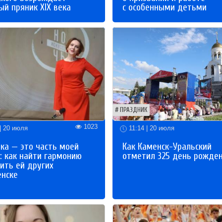
й пряник XIX века
с особенными детьми
ПРАЗДНИК
1023
| 20 июля
11:14 | 20 июля
ка — это часть моей
Как Каменск-Уральский
: как найти гармонию
отметил 325 день рожде
ить ей других
енске