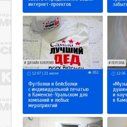
интернет-проектов
забыты
ДИЗАЙН ВОВРЕМЯ
ПЕРСОНА
851
12:07 | 21 июля
12:06 
Футболки и бейсболки
«Музы
с индивидуальной печатью
души»
в Каменске-Уральском для
и науч
компаний и любых
в Кам
мероприятий