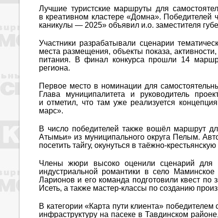
Лучшие туристские маршруты для самостоятел
в креативном кластере «Домна». Победителей ч
каникулы — 2025» объявил и.о. заместителя гу
Участники разрабатывали сценарии тематичес
места размещения, объекты показа, активности
питания. В финал конкурса прошли 14 маршр
региона.
Первое место в номинации для самостоятельны
Глава муниципалитета и руководитель проек
и отметил, что там уже реализуется концепция
марс».
В число победителей также вошёл маршрут дл
Атымьи» из муниципального округа Пелым. Авт
посетить тайгу, окунуться в таёжно-крестьянскую
Члены жюри высоко оценили сценарий для от
индустриальной романтики в село Маминское 
Ларионов и его команда подготовили квест по 
Исеть, а также мастер-классы по созданию прои
В категории «Карта пути клиента» победителем 
инфраструктуру на пасеке в Тавдинском районе