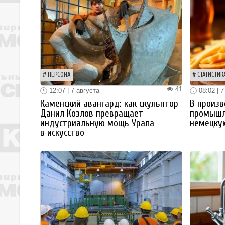
ПЕРСОНА
СТАТИСТИК
41
12:07 | 7 августа
08:02 | 7
Каменский авангард: как скульптор
В произв
Данил Козлов превращает
промышл
индустриальную мощь Урала
немецку
в искусство