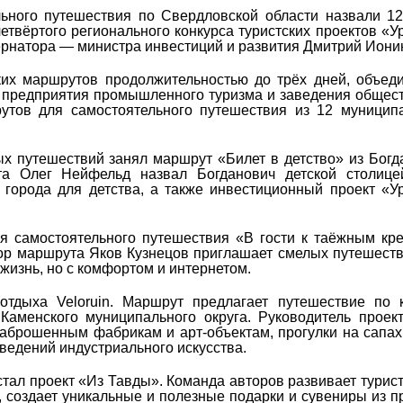
ьного путешествия по Свердловской области назвали 1
етвёртого регионального конкурса туристских проектов «У
бернатора — министра инвестиций и развития Дмитрий Иони
ких маршрутов продолжительностью до трёх дней, объе
, предприятия промышленного туризма и заведения общес
утов для самостоятельного путешествия из 12 муницип
х путешествий занял маршрут «Билет в детство» из Богд
та Олег Нейфельд назвал Богданович детской столице
 города для детства, а также инвестиционный проект «У
я самостоятельного путешествия «В гости к таёжным кр
ор маршрута Яков Кузнецов приглашает смелых путешест
 жизнь, но с комфортом и интернетом.
дыха Veloruin. Маршрут предлагает путешествие по к
Каменского муниципального округа. Руководитель проек
заброшенным фабрикам и арт-объектам, прогулки на сапах
зведений индустриального искусства.
стал проект «Из Тавды». Команда авторов развивает турис
, создает уникальные и полезные подарки и сувениры из п