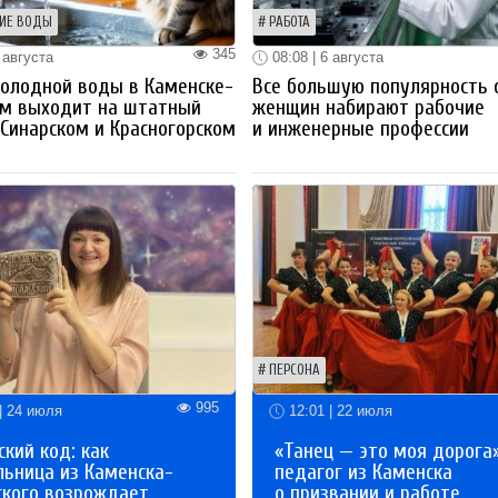
ИЕ ВОДЫ
РАБОТА
345
 августа
08:08 | 6 августа
олодной воды в Каменске-
Все большую популярность 
ом выходит на штатный
женщин набирают рабочие
Синарском и Красногорском
и инженерные профессии
ПЕРСОНА
995
| 24 июля
12:01 | 22 июля
кий код: как
«Танец — это моя дорога»
льница из Каменска-
педагог из Каменска
ского возрождает
о призвании и работе