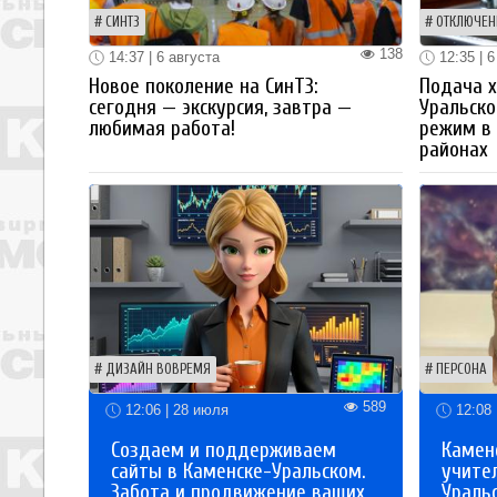
СИНТЗ
ОТКЛЮЧЕН
138
14:37 | 6 августа
12:35 | 6
Новое поколение на СинТЗ:
Подача х
сегодня — экскурсия, завтра —
Уральск
любимая работа!
режим в 
районах
ДИЗАЙН ВОВРЕМЯ
ПЕРСОНА
589
12:06 | 28 июля
12:08 
Создаем и поддерживаем
Каменс
сайты в Каменске-Уральском.
учите
Забота и продвижение ваших
Ураль