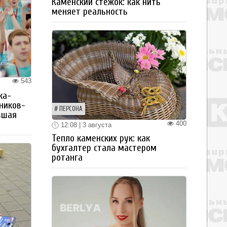
Каменский стежок: как нить
меняет реальность
543
ка-
ьников-
ПЕРСОНА
ьшая
400
12:08 | 3 августа
Тепло каменских рук: как
бухгалтер стала мастером
ротанга