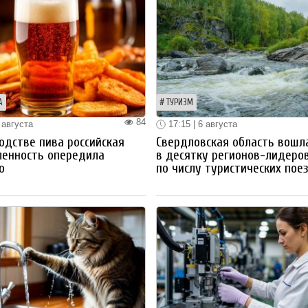
А
ТУРИЗМ
84
 августа
17:15 | 6 августа
одстве пива российская
Свердловская область вошл
енность опередила
в десятку регионов-лидеро
ю
по числу туристических пое