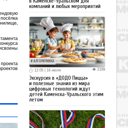
в Каменске-Уральском для
компаний и любых мероприятий
рендовую
 посёлка
анилище,
ртамента
онкурса
исвоены
АЛГОРИТМИКА
 проекта
проектов
2199
12:05 | 16 июля
Экскурсия в «ДОДО Пицца»
и полезные знания из мира
цифровых технологий ждут
детей Каменска-Уральского этим
летом