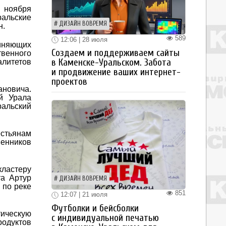
2 ноября
ральские
ДИЗАЙН ВОВРЕМЯ
н.
589
12:06 | 28 июля
диняющих
Создаем и поддерживаем сайты
твенного
в Каменске-Уральском. Забота
алитетов
и продвижение ваших интернет-
проектов
ановича.
й Урала
ральский
естьянам
венников
ластеру
та Артур
ДИЗАЙН ВОВРЕМЯ
 по реке
851
12:07 | 21 июля
Футболки и бейсболки
тическую
с индивидуальной печатью
родуктов