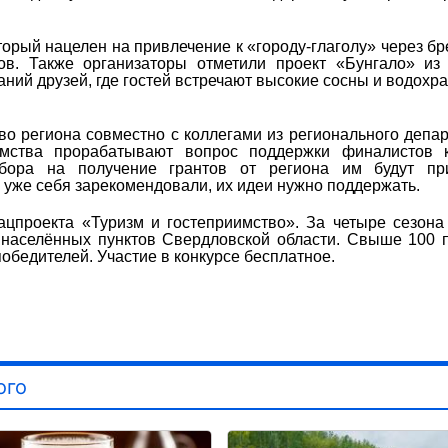
торый нацелен на привлечение к «городу-глаголу» через б
ов. Также организаторы отметили проект «Бунгало» из
аний друзей, где гостей встречают высокие сосны и водохр
во региона совместно с коллегами из регионального депа
имства прорабатывают вопрос поддержки финалистов к
тбора на получение грантов от региона им будут пр
 уже себя зарекомендовали, их идеи нужно поддержать.
ацпроекта «Туризм и гостеприимство». За четыре сезона
 населённых пунктов Свердловской области. Свыше 100 
обедителей. Участие в конкурсе бесплатное.
ого