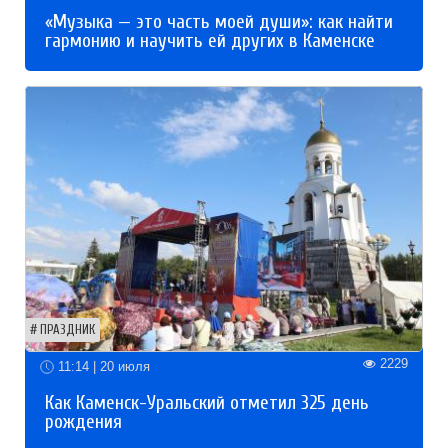
«Музыка — это часть моей души»: как найти
гармонию и научить ей других в Каменске
ПРАЗДНИК
2229
11:14 | 20 июля
Как Каменск-Уральский отметил 325 день
рождения