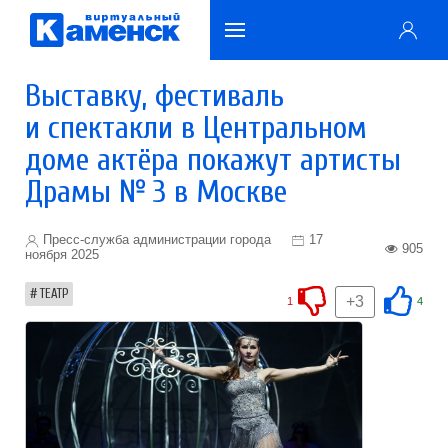
Выставку, фестиваль
и спектакли в Центральном
доме актёра покажут артисты
Драмы № 3 в Москве
Пресс-служба администрации города
17
905
ноября 2025
ТЕАТР
+3
1
4