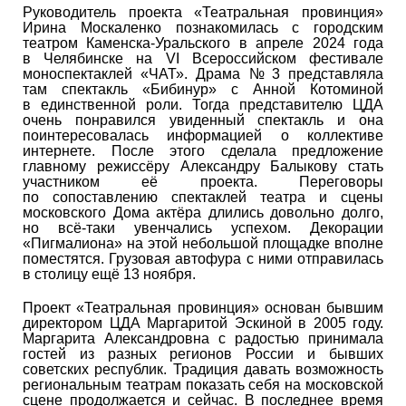
Руководитель проекта «Театральная провинция»
Ирина Москаленко познакомилась с городским
театром Каменска-Уральского в апреле 2024 года
в Челябинске на VI Всероссийском фестивале
моноспектаклей «ЧАТ». Драма № 3 представляла
там спектакль «Бибинур» с Анной Котоминой
в единственной роли. Тогда представителю ЦДА
очень понравился увиденный спектакль и она
поинтересовалась информацией о коллективе
интернете. После этого сделала предложение
главному режиссёру Александру Балыкову стать
участником её проекта. Переговоры
по сопоставлению спектаклей театра и сцены
московского Дома актёра длились довольно долго,
но всё-таки увенчались успехом. Декорации
«Пигмалиона» на этой небольшой площадке вполне
поместятся. Грузовая автофура с ними отправилась
в столицу ещё 13 ноября.
Проект «Театральная провинция» основан бывшим
директором ЦДА Маргаритой Эскиной в 2005 году.
Маргарита Александровна с радостью принимала
гостей из разных регионов России и бывших
советских республик. Традиция давать возможность
региональным театрам показать себя на московской
сцене продолжается и сейчас. В последнее время