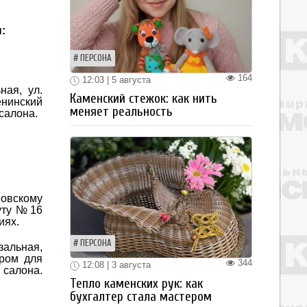
:
ПЕРСОНА
164
12:03 | 5 августа
ная, ул.
Каменский стежок: как нить
енинский
меняет реальность
салона.
новскому
уту № 16
иях.
ПЕРСОНА
зальная,
ором для
344
12:08 | 3 августа
 салона.
Тепло каменских рук: как
бухгалтер стала мастером