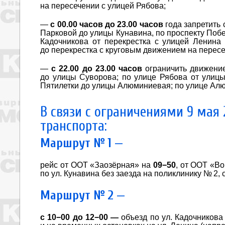
на пересечении с улицей Рябова;
—
с 00.00 часов до 23.00 часов
года запретить 
Парковой до улицы Кунавина, по проспекту Побе
Кадочникова от перекрестка с улицей Ленина
до перекрестка с круговым движением на пересе
—
с 22.00 до 23.00 часов
ограничить движение
до улицы Суворова; по улице Рябова от улицы
Пятилетки до улицы Алюминиевая; по улице Ал
В связи с ограничениями 9 мая
транспорта:
Маршрут № 1
—
рейс от ООТ «Заозёрная» на
09−50
, от ООТ «В
по ул. Кунавина без заезда на поликлинику № 2,
Маршрут № 2
—
с 10−00 до 12−00 —
объезд по ул. Кадочникова