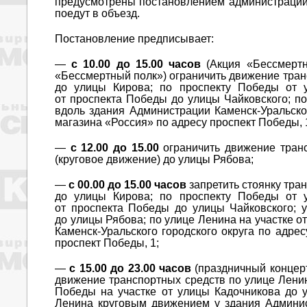
предусмотрены постановлением администраци
поедут в объезд.
Постановление предписывает:
—
с 10.00 до 15.00 часов
(Акция «Бессмертн
«Бессмертный полк») ограничить движение тран
до улицы Кирова; по проспекту Победы от 
от проспекта Победы до улицы Чайковского; по
вдоль здания Администрации Каменск-Уральског
магазина «Россия» по адресу проспект Победы, 
—
с 12.00 до 15.00
ограничить движение транс
(круговое движение) до улицы Рябова;
—
с 00.00 до 15.00 часов
запретить стоянку тра
до улицы Кирова; по проспекту Победы от 
от проспекта Победы до улицы Чайковского; у
до улицы Рябова; по улице Ленина на участке 
Каменск-Уральского городского округа по адре
проспект Победы, 1;
—
с 15.00 до 23.00 часов
(праздничный концер
движение транспортных средств по улице Ленин
Победы на участке от улицы Кадочникова до у
Ленина круговым движением у здания Админис