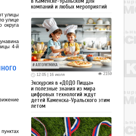
в Каменске-Уральском для
компаний и любых мероприятий
от улицы
по улице
о округа
Кунавина
лицы 4-й
нного
АЛГОРИТМИКА
2159
12:05 | 16 июля
Экскурсия в «ДОДО Пицца»
и полезные знания из мира
цифровых технологий ждут
детей Каменска-Уральского этим
движение
летом
 пунктах