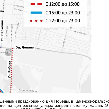
ященными празднованию Дня Победы, в Каменске-Уральск
ого, на центральных улицах запретят стоянку машин. 