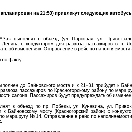
апланирован на 21:50)
привлекут следующие автобусы
За» выполнят в объезд (ул. Парковая, ул. Привокзаль
. Ленина с кондуктором для развоза пассажиров в п. Л
ать об изменениях. Отправление в рейс по наполняемости 
 по факту.
ыполнен до Байновского моста и к 21−31 прибудет к Бай
я развоза пассажиров по Красногорскому району по маршр
мости салона. Пассажиров будут предупреждать об изменен
ят в объезд по пр. Победы, ул. Кунавина, ул. Привок
т к Байновскому мосту (Красногорский район) с кондукт
по маршруту № 14. Отправление в рейс по наполняемости
.