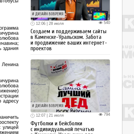
автобусы
ДИЗАЙН ВОВРЕМЯ
540
12:06 | 28 июля
ограмма
Создаем и поддерживаем сайты
Мичурина
в Каменске-Уральском. Забота
олюбова
и продвижение ваших интернет-
унавина;
проектов
ь здания
. Ленина
Мичурина
олюбова
вижение)
истрации
о адресу
ДИЗАЙН ВОВРЕМЯ
794
12:07 | 21 июля
раничить
роспекту
Футболки и бейсболки
с улицей
с индивидуальной печатью
вижением