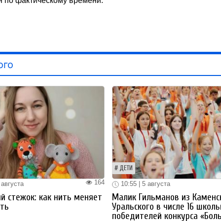
н по фактическому времени.
ого
ДЕТИ
164
 августа
10:55 | 5 августа
й стежок: как нить меняет
Малик Гильманов из Каменс
ть
Уральского в числе 16 школ
победителей конкурса «Бол