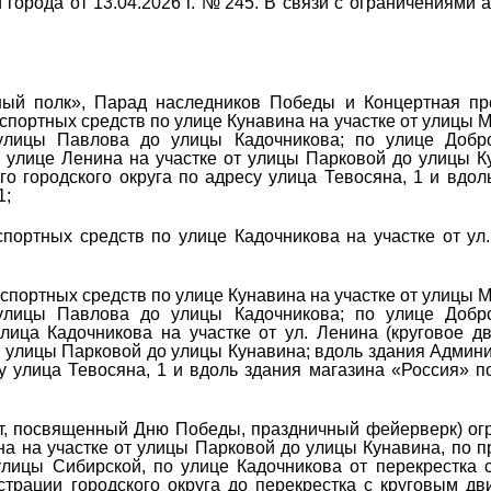
и города
от 13.04.2026 г.
№ 245. В связи с ограничениями 
ый полк», Парад наследников Победы и Концертная пр
спортных средств по улице Кунавина на участке от улицы 
улицы Павлова до улицы Кадочникова; по улице Добр
 улице Ленина на участке от улицы Парковой до улицы К
о городского округа по адресу улица Тевосяна, 1 и вдол
1;
портных средств по улице Кадочникова на участке от ул
нспортных средств по улице Кунавина на участке от улицы 
улицы Павлова до улицы Кадочникова; по улице Добр
лица Кадочникова на участке от ул. Ленина (круговое д
от улицы Парковой до улицы Кунавина; вдоль здания Админ
су улица Тевосяна, 1 и вдоль здания магазина «Россия» п
т, посвященный Дню Победы, праздничный фейерверк) ог
а на участке от улицы Парковой до улицы Кунавина, по п
лицы Сибирской, по улице Кадочникова от перекрестка 
трации городского округа до перекрестка с круговым д