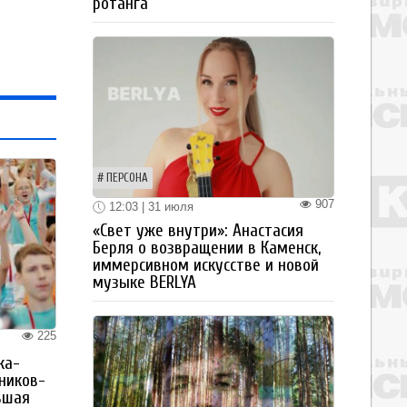
ротанга
ПЕРСОНА
907
12:03 | 31 июля
«Свет уже внутри»: Анастасия
Берля о возвращении в Каменск,
иммерсивном искусстве и новой
музыке BERLYA
225
ка-
ьников-
ьшая