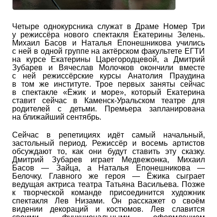
Четыре однокурсника служат в Драме Номер Три
у режиссёра нового спектакля Екатерины Зелень.
Михаил Басов и Наталья Епонешникова учились
с ней в одной группе на актёрском факультете ЕГТИ
на курсе Екатерины Царегородцевой, а Дмитрий
Зубарев и Вячеслав Молочков окончили вместе
с ней режиссёрские курсы Анатолия Праудина
в том же институте. Трое первых заняты сейчас
в спектакле «Ёжик и море», который Екатерина
ставит сейчас в Каменск-Уральском театре для
родителей с детьми. Премьера запланирована
на ближайший сентябрь.
Сейчас в репетициях идёт самый начальный,
застольный период. Режиссёр и восемь артистов
обсуждают то, как они будут ставить эту сказку.
Дмитрий Зубарев играет Медвежонка, Михаил
Басов — Зайца, а Наталья Епонешникова —
Белочку. Главного же героя — Ёжика сыграет
ведущая актриса театра Татьяна Васильева. Позже
к творческой команде присоединится художник
спектакля Лев Низами. Он расскажет о своём
видении декораций и костюмов. Лев славится