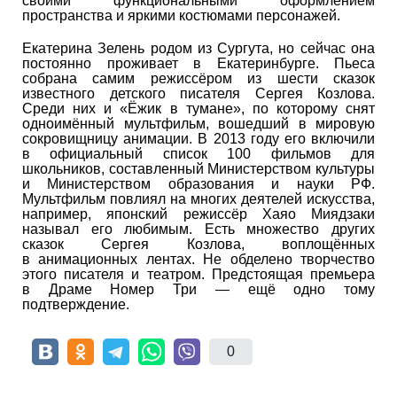
своими функциональными оформлением
пространства и яркими костюмами персонажей.
Екатерина Зелень родом из Сургута, но сейчас она
постоянно проживает в Екатеринбурге. Пьеса
собрана самим режиссёром из шести сказок
известного детского писателя Сергея Козлова.
Среди них и «Ёжик в тумане», по которому снят
одноимённый мультфильм, вошедший в мировую
сокровищницу анимации. В 2013 году его включили
в официальный список 100 фильмов для
школьников, составленный Министерством культуры
и Министерством образования и науки РФ.
Мультфильм повлиял на многих деятелей искусства,
например, японский режиссёр Хаяо Миядзаки
называл его любимым. Есть множество других
сказок Сергея Козлова, воплощённых
в анимационных лентах. Не обделено творчество
этого писателя и театром. Предстоящая премьера
в Драме Номер Три — ещё одно тому
подтверждение.
0