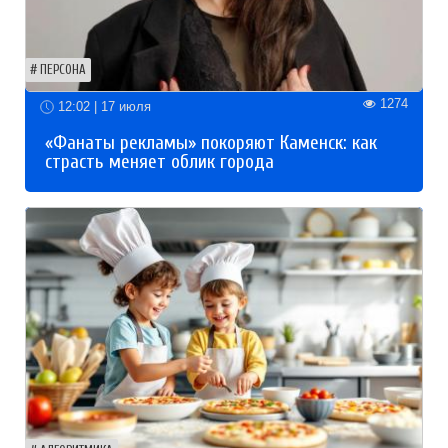
ПЕРСОНА
1274
12:02 | 17 июля
«Фанаты рекламы» покоряют Каменск: как
страсть меняет облик города