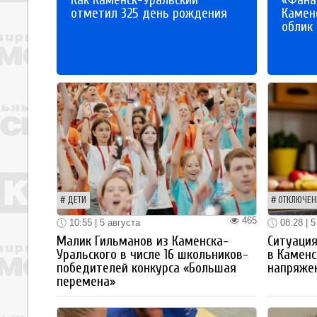
отметил 325 день рождения
Каменс
облик
ДЕТИ
ОТКЛЮЧЕН
465
10:55 | 5 августа
08:28 | 5
Малик Гильманов из Каменска-
Ситуация
Уральского в числе 16 школьников-
в Каменс
победителей конкурса «Большая
напряже
перемена»