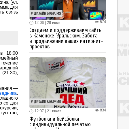
ина (ул.
амма для
ть связь
ДИЗАЙН ВОВРЕМЯ
574
12:06 | 28 июля
Создаем и поддерживаем сайты
в Каменске-Уральском. Забота
и продвижение ваших интернет-
проектов
в 18:00
семейный
 течение
народной
(21:30),
имания —
ведника
,
ладного
ДИЗАЙН ВОВРЕМЯ
ю со дня
скурсии,
834
12:07 | 21 июля
кусство,
Футболки и бейсболки
с индивидуальной печатью