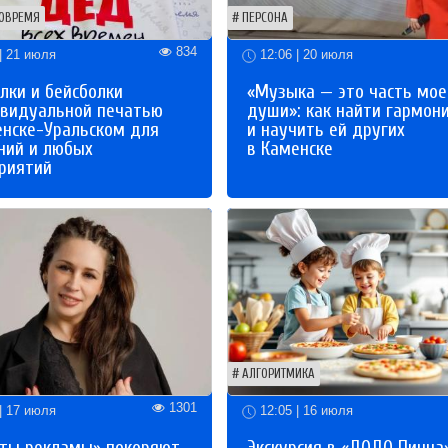
ОВРЕМЯ
ПЕРСОНА
834
| 21 июля
12:06 | 20 июля
лки и бейсболки
«Музыка — это часть мое
ивидуальной печатью
души»: как найти гармон
енске-Уральском для
и научить ей других
ний и любых
в Каменске
риятий
АЛГОРИТМИКА
1301
| 17 июля
12:05 | 16 июля
ты рекламы» покоряют
Экскурсия в «ДОДО Пицца