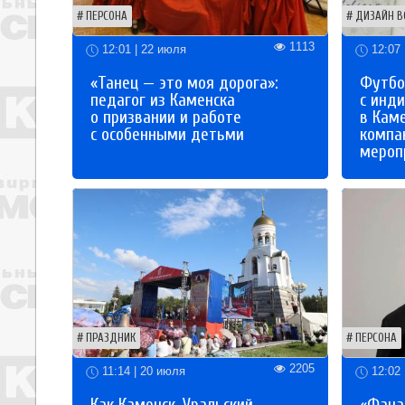
ПЕРСОНА
ДИЗАЙН В
1113
12:01 | 22 июля
12:07 
«Танец — это моя дорога»:
Футбо
педагог из Каменска
с инд
о призвании и работе
в Кам
с особенными детьми
компа
мероп
ПРАЗДНИК
ПЕРСОНА
2205
11:14 | 20 июля
12:02 
Как Каменск-Уральский
«Фана