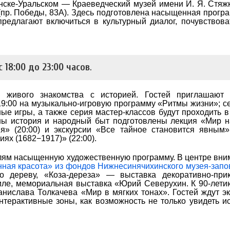
ске-Уральском — Краеведческий музей имени И. Я. Стяжк
(пр. Победы, 83А). Здесь подготовлена насыщенная прогр
редлагают включиться в культурный диалог, почувствова
с 18:00 до 23:00 часов
.
 живого знакомства с историей. Гостей приглашают 
19:00 на музыкально-игровую программу «Ритмы жизни»; 
ые игры, а также серия мастер-классов будут проходить в
сны история и народный быт подготовлены лекция «Мир 
я» (20:00) и экскурсии «Все тайное становится явным» 
иях (1682−1917)» (22:00).
лям насыщенную художественную программу. В центре вн
ная красота» из фондов Нижнесинячихинского музея-запо
 дереву, «Коза-дереза» — выставка декоративно-прик
иле, мемориальная выставка «Юрий Северухин. К 90-лети
нислава Толкачева «Мир в мягких тонах». Гостей ждут эк
нтерактивные зоны, как возможность не только увидеть ис