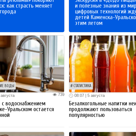
к: как страсть меняет
и полезные знания из ми
 города
цифровых технологий жд
детей Каменска-Уральско
этим летом
ИЕ ВОДЫ
СТАТИСТИКА
739
 августа
08:07 | 5 августа
 с водоснабжением
Безалкогольные напитки не
ке-Уральском остается
продолжают пользоваться
нной
популярностью