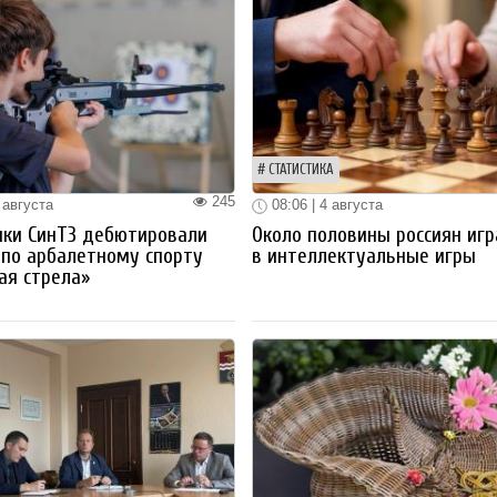
СТАТИСТИКА
245
 августа
08:06 | 4 августа
ики СинТЗ дебютировали
Около половины россиян иг
 по арбалетному спорту
в интеллектуальные игры
ая стрела»