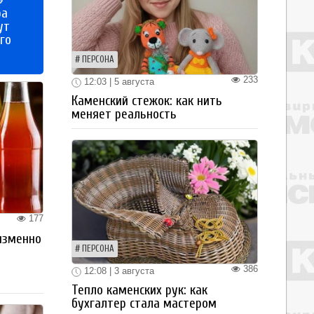
ра
ут
го
ПЕРСОНА
233
12:03 | 5 августа
Каменский стежок: как нить
меняет реальность
177
изменно
ПЕРСОНА
386
12:08 | 3 августа
Тепло каменских рук: как
бухгалтер стала мастером