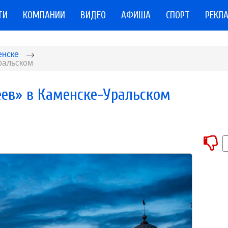
ТИ
КОМПАНИИ
ВИДЕО
АФИША
СПОРТ
РЕКЛ
енске
Уральском
еев» в Каменске-Уральском