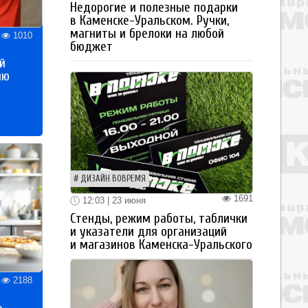
Недорогие и полезные подарки
в Каменске-Уральском. Ручки,
магниты и брелоки на любой
1010
бюджет
й
ию
ДИЗАЙН ВОВРЕМЯ
1691
12:03 | 23 июня
Стенды, режим работы, таблички
и указатели для организаций
и магазинов Каменска-Уральского
2188
»