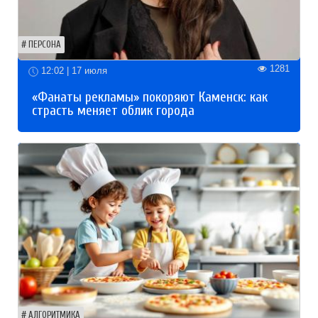
ПЕРСОНА
1281
12:02 | 17 июля
«Фанаты рекламы» покоряют Каменск: как
страсть меняет облик города
АЛГОРИТМИКА