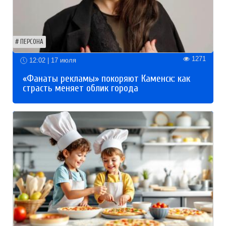
ПЕРСОНА
1271
12:02 | 17 июля
«Фанаты рекламы» покоряют Каменск: как
страсть меняет облик города