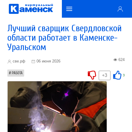
Лучший сварщик Свердловской
области работает в Каменске-
Уральском
624
све.рф
06 июня 2026
РАБОТА
+3
3